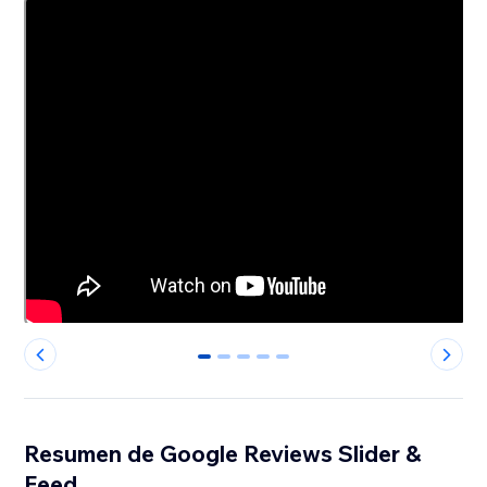
0
1
2
3
4
Resumen de Google Reviews Slider &
Feed