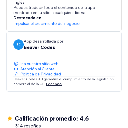
turn customer feedback into a conversion tool.
Inglés
Puedes traducir todo el contenido de la app
mostrado en tu sitio a cualquier idioma.
Live on over 13,000 sites. Start your free 14-day trial
Destacado en
today - no credit card required.
Impulsar el crecimiento del negocio
App desarrollada por
BC
Beaver Codes
Ir a nuestro sitio web
Atención al Cliente
Política de Privacidad
Beaver Codes AB garantiza el cumplimiento de la legislación
comercial de la UE.
Leer más
Calificación promedio: 4.6
314 reseñas