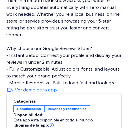
them in a smooth slideshow across your website.
Everything updates automatically with zero manual
work needed. Whether you're a local business, online
store, or service provider, showcasing your 5-star
rating helps visitors trust you faster and convert
sooner.
Why choose our Google Reviews Slider?
- Instant Setup: Connect your profile and display your
reviews in under 2 minutes.
- Fully Customizable: Adjust colors, fonts, and layouts
to match your brand perfectly.
- Mobile-Responsive: Built to load fast and look great
on every device.
Ver demo de la app
- Smart Filtering: Choose which reviews to show
Categorías
based on star ratings.
Comunicación
Reseñas y testimonios
Disponibilidad:
Perfect for restaurants, salons, clinics, agencies, e-
Esta app está disponible en todo el mundo.
commerce stores, and any business that wants to
Idiomas de la app: