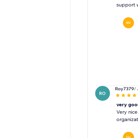
support w
GU
Roy7379
/
RO
very goo
Very nice
organizat
GU