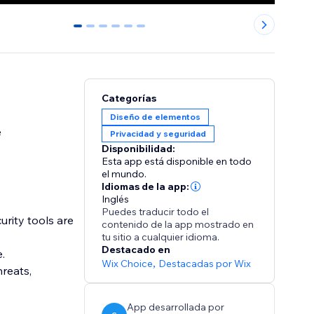
0
1
2
3
4
5
Categorías
Diseño de elementos
e
Privacidad y seguridad
Disponibilidad:
Esta app está disponible en todo
el mundo.
Idiomas de la app:
Inglés
Puedes traducir todo el
urity tools are
contenido de la app mostrado en
tu sitio a cualquier idioma.
Destacado en
e.
Wix Choice
,
Destacadas por Wix
reats,
App desarrollada por