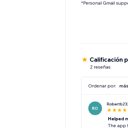
*Personal Gmail suppor
Calificación 
2 reseñas
Ordenar por:
más
Robertb23
RO
Helped m
The app f