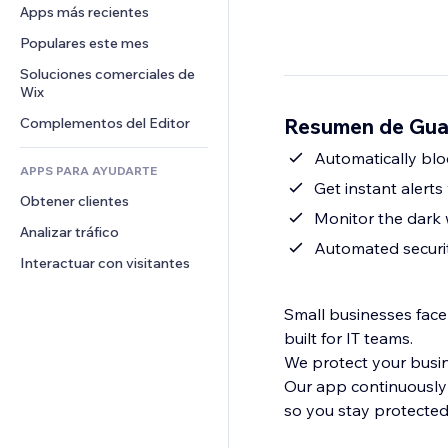
Conversión
Almacenamiento de mercancía
Apps más recientes
PDF
Efectos de imágenes
Chat
Triangulación de envíos
Compartir archivos
Populares este mes
Botones y menús
Comentarios
Precios y suscripciones
Noticias
Banners e insignias
Soluciones comerciales de 
Teléfono
Crowdfunding
Wix
Servicios de contenido
Calculadoras
Comunidad
Alimentos y bebidas
Resumen de Guar
Complementos del Editor
Efectos de texto
Buscar
Reseñas y testimonios
Clima
Automatically bl
CRM
APPS PARA AYUDARTE
Gráficos y tablas
Get instant alert
Obtener clientes
Monitor the dark
Analizar tráfico
Automated securi
Interactuar con visitantes
Small businesses face
built for IT teams.
We protect your busine
Our app continuously
so you stay protected