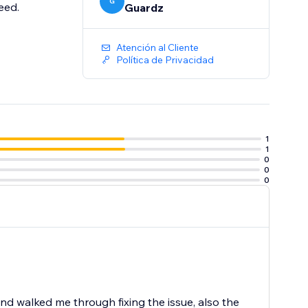
G
eed.
Guardz
Atención al Cliente
Política de Privacidad
1
1
0
0
0
 walked me through fixing the issue, also the