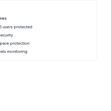
mes
5 users protected
security
pace protection
web monitoring