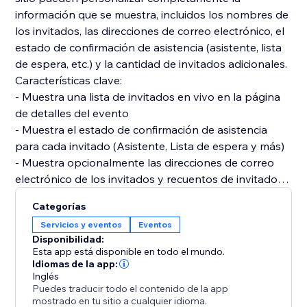
información que se muestra, incluidos los nombres de
los invitados, las direcciones de correo electrónico, el
estado de confirmación de asistencia (asistente, lista
de espera, etc.) y la cantidad de invitados adicionales.
Características clave:
- Muestra una lista de invitados en vivo en la página
de detalles del evento
- Muestra el estado de confirmación de asistencia
para cada invitado (Asistente, Lista de espera y más)
- Muestra opcionalmente las direcciones de correo
electrónico de los invitados y recuentos de invitados
adicionales
Categorías
- Los creadores de sitios pueden personalizar qué
Servicios y eventos
Eventos
detalles de los invitados se muestran
Disponibilidad:
- Se integra perfectamente como un widget de página
Esta app está disponible en todo el mundo.
de Eventos
Idiomas de la app:
Inglés
- Texto de título configurable y nivel de encabezado
Puedes traducir todo el contenido de la app
para flexibilida
mostrado en tu sitio a cualquier idioma.