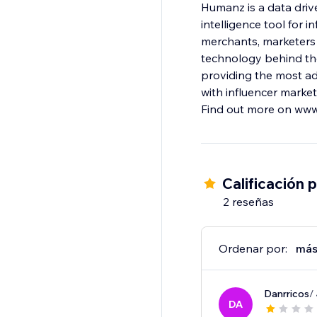
Humanz is a data drive
intelligence tool for
merchants, marketers 
technology behind the
providing the most ad
with influencer market
Find out more on ww
Calificación 
2 reseñas
Ordenar por:
más
Danrricos
/
DA