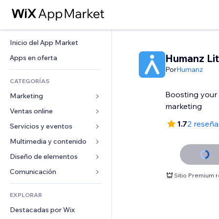
Inicio del App Market
Humanz Li
Apps en oferta
Por
Humanz
CATEGORÍAS
Boosting your 
Marketing
marketing
Ventas online
Anuncios
1.7
2 reseña
Móvil
Servicios y eventos
Apps para tiendas
Analíticas
Envíos y entregas
Multimedia y contenido
Hoteles
Redes sociales
Botones de venta
Eventos
Diseño de elementos
Galerías
SEO
Cursos online
Restaurantes
Música
Mapas y navegación
Comunicación 
Sitio Premium 
Interacción
Impresión bajo demanda
Inmobiliarias
Pódcast
Privacidad y seguridad
Formularios
Anuncios del sitio
Contabilidad
EXPLORAR
Reservas
Fotografía
Reloj
Blog
Email
Cupones y fidelización
Destacadas por Wix
Video
Plantillas para páginas
Encuestas