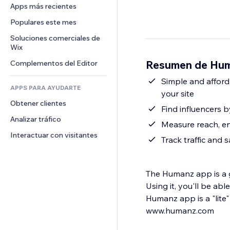
Conversión
Almacenamiento de mercancía
Apps más recientes
PDF
Efectos de imágenes
Chat
Triangulación de envíos
Compartir archivos
Populares este mes
Botones y menús
Comentarios
Precios y suscripciones
Noticias
Banners e insignias
Soluciones comerciales de 
Teléfono
Crowdfunding
Wix
Servicios de contenido
Calculadoras
Comunidad
Alimentos y bebidas
Resumen de Hum
Complementos del Editor
Efectos de texto
Buscar
Reseñas y testimonios
Clima
Simple and afford
CRM
APPS PARA AYUDARTE
your site
Gráficos y tablas
Obtener clientes
Find influencers 
Analizar tráfico
Measure reach, e
Interactuar con visitantes
Track traffic and 
The Humanz app is a gr
Using it, you'll be ab
Humanz app is a "lite"
www.humanz.com