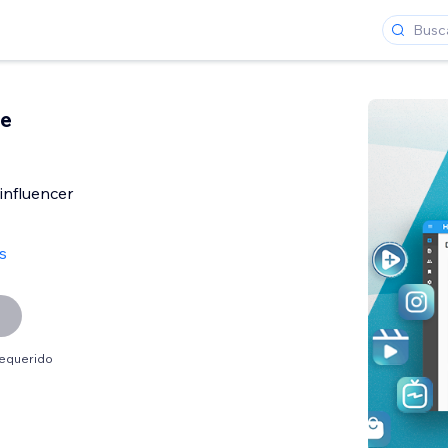
te
influencer
s
requerido