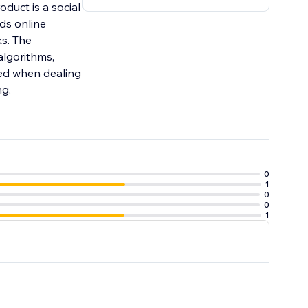
oduct is a social
ds online
s. The
algorithms,
ced when dealing
ng.
0
1
0
0
1