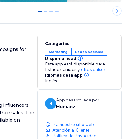
0
1
2
3
Categorías
mpaigns for
Marketing
Redes sociales
Disponibilidad:
Esta app está disponible para
Estados Unidos
y
otros países.
Idiomas de la app:
Inglés
App desarrollada por
H
g influencers.
Humanz
their sales. The
ilable on
Ir a nuestro sitio web
Atención al Cliente
Política de Privacidad