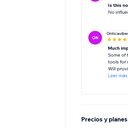
Is this 
No influ
Onticavibe
ON
Much imp
Some of 
tools for
Will provi
Leer más
Precios y planes