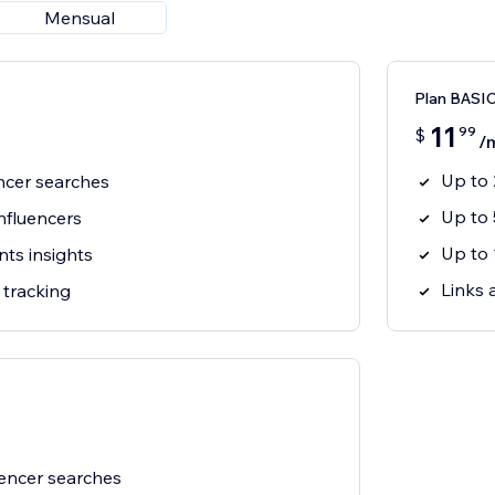
Mensual
Plan BASI
11
99
$
/
Up to 
ncer searches
Up to 
influencers
Up to 
ts insights
Links 
 tracking
uencer searches