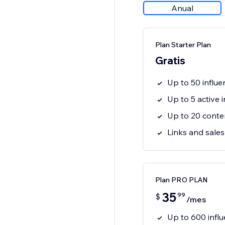
Anual
Plan Starter Plan
Gratis
Up to 50 influe
Up to 5 active 
Up to 20 conten
Links and sales
Plan PRO PLAN
35
99
$
/mes
Up to 600 infl