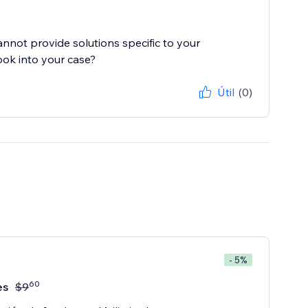
cannot provide solutions specific to your
ook into your case?
Útil
(0)
- 5%
60
es
$
9