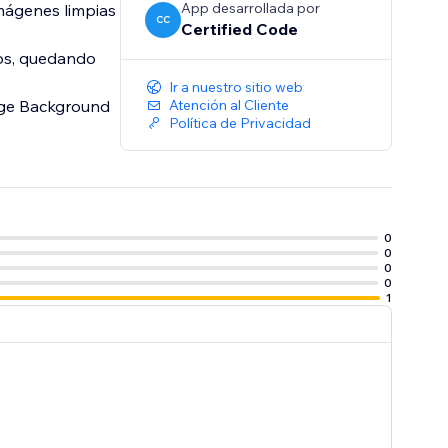
App desarrollada por
mágenes limpias
CC
Certified Code
os, quedando
Ir a nuestro sitio web
age Background
Atención al Cliente
Política de Privacidad
0
0
0
0
1