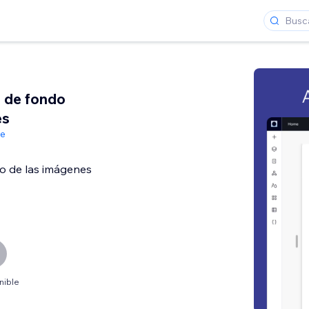
n de fondo
es
de
do de las imágenes
nible