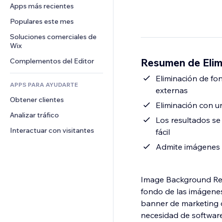
Conversión
Almacenamiento de mercancía
Apps más recientes
PDF
Efectos de imágenes
Chat
Triangulación de envíos
Compartir archivos
Populares este mes
Botones y menús
Comentarios
Precios y suscripciones
Noticias
Banners e insignias
Soluciones comerciales de 
Teléfono
Crowdfunding
Wix
Servicios de contenido
Calculadoras
Comunidad
Alimentos y bebidas
Resumen de Elim
Complementos del Editor
Efectos de texto
Buscar
Reseñas y testimonios
Clima
Eliminación de fo
CRM
APPS PARA AYUDARTE
externas
Gráficos y tablas
Obtener clientes
Eliminación con un
Analizar tráfico
Los resultados s
Interactuar con visitantes
fácil
Admite imágenes de
Image Background Remo
fondo de las imágenes
banner de marketing o 
necesidad de software