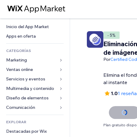
Inicio del App Market
- 5%
Apps en oferta
Eliminació
CATEGORÍAS
de imágen
Por
Certified Co
Marketing
Ventas online
Anuncios
Elimina el fon
Móvil
Servicios y eventos
Apps para tiendas
al instante
Analíticas
Envíos y entregas
Multimedia y contenido
Hoteles
1.0
1 reseña
Redes sociales
Botones de venta
Eventos
Diseño de elementos
Galerías
SEO
Cursos online
Restaurantes
Música
Mapas y navegación
Comunicación 
Interacción
Impresión bajo demanda
Inmobiliarias
Pódcast
Privacidad y seguridad
Formularios
Anuncios del sitio
Contabilidad
EXPLORAR
Reservas
Fotografía
Reloj
Blog
Plan gratuito dispo
Email
Cupones y fidelización
Destacadas por Wix
Video
Plantillas para páginas
Encuestas