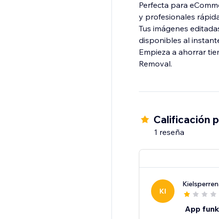
Perfecta para eCommer
y profesionales rápid
Tus imágenes editada
disponibles al instante
Empieza a ahorrar ti
Removal.
Calificación 
1 reseña
Kielsperre
KI
App funkt