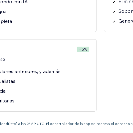
Elimin
 fondo con IA
Soport
gua
Genera
pleta
- 5%
60
7
planes anteriores, y además:
alistas
cia
ritarias
el {endDate} a las 23:59 UTC. El desarrollador de la app se reserva el derecho