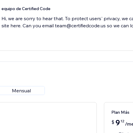
equipo de Certified Code
Hi, we are sorry to hear that. To protect users' privacy, we 
site here. Can you email team@certifiedcode.us so we can l
Mensual
Plan Más
9
12
$
/m