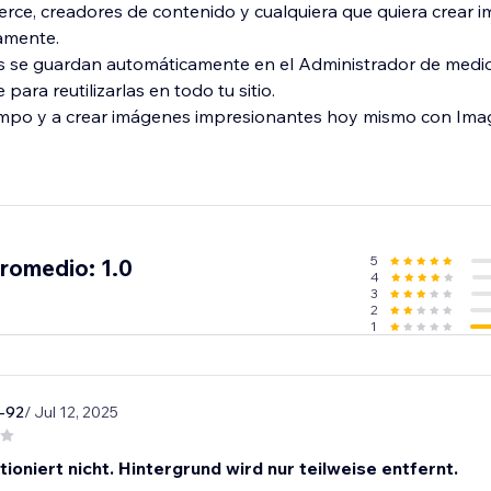
ce, creadores de contenido y cualquiera que quiera crear i
amente.
s se guardan automáticamente en el Administrador de medi
 para reutilizarlas en todo tu sitio.
empo y a crear imágenes impresionantes hoy mismo con Im
5
promedio: 1.0
4
3
2
1
n-92
/ Jul 12, 2025
ioniert nicht. Hintergrund wird nur teilweise entfernt.