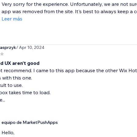
Very sorry for the experience. Unfortunately, we are not su
app was removed from the site. It's best to always keep a cop
Leer más
kasprzyk
/ Apr 10, 2024
nd UX aren't good
t recommend. I came to this app because the other Wix Hots
with this one.
cult to use.
box takes time to load.
...
equipo de MarketPushApps
Hello,