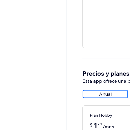
Precios y planes
Esta app ofrece una p
Anual
Plan Hobby
1
79
$
/mes