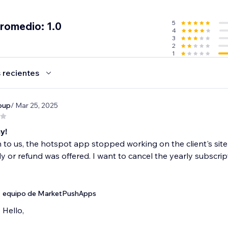
5
promedio: 1.0
4
3
2
1
 recientes
oup
/ Mar 25, 2025
y!
o us, the hotspot app stopped working on the client's site
 or refund was offered. I want to cancel the yearly subscript
equipo de MarketPushApps
Hello,