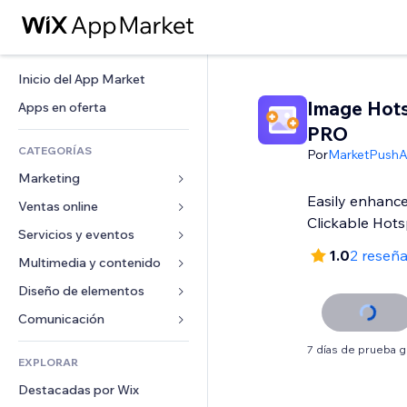
Inicio del App Market
Image Hot
Apps en oferta
PRO
CATEGORÍAS
Por
MarketPush
Marketing
Easily enhanc
Ventas online
Anuncios
Clickable Hot
Móvil
Servicios y eventos
Apps para tiendas
1.0
2 reseñ
Analíticas
Envíos y entregas
Multimedia y contenido
Hoteles
Redes sociales
Botones de venta
Eventos
Diseño de elementos
Galerías
SEO
Cursos online
Restaurantes
Música
Mapas y navegación
Comunicación 
Interacción
Impresión bajo demanda
Inmobiliarias
Pódcast
Privacidad y seguridad
Formularios
7 días de prueba g
Anuncios del sitio
Contabilidad
EXPLORAR
Reservas
Fotografía
Reloj
Blog
Email
Cupones y fidelización
Destacadas por Wix
Video
Plantillas para páginas
Encuestas