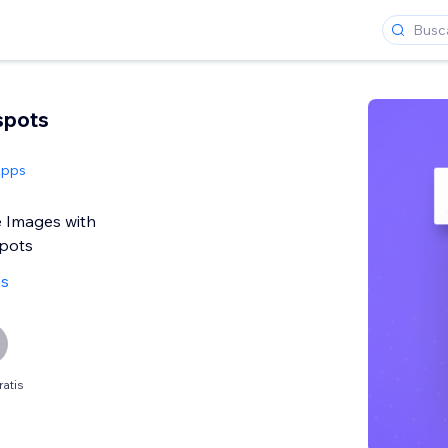
spots
Apps
e Images with
spots
as
ratis