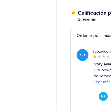
Calificación 
2 reseñas
Ordenar por:
más
Subzerogr
SU
Stay awa
Unknown t
no remedy
Leer más
MA