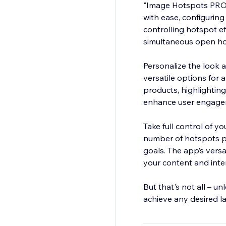
"Image Hotspots PRO" 
with ease, configurin
controlling hotspot e
simultaneous open ho
Personalize the look a
versatile options for 
products, highlightin
enhance user engagem
Take full control of y
number of hotspots per
goals. The app’s versa
your content and inte
But that's not all – 
achieve any desired la