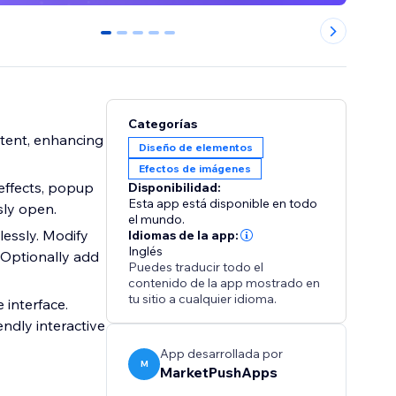
0
1
2
3
4
Categorías
tent, enhancing
Diseño de elementos
Efectos de imágenes
 effects, popup
Disponibilidad:
Esta app está disponible en todo
sly open.
el mundo.
lessly. Modify
Idiomas de la app:
Inglés
. Optionally add
Puedes traducir todo el
contenido de la app mostrado en
tu sitio a cualquier idioma.
 interface.
ndly interactive
App desarrollada por
M
MarketPushApps