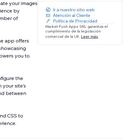
vate your images
Ir a nuestro sitio web
rience by
Atención al Cliente
umber of
Política de Privacidad
Market Push Apps SRL garantiza el
cumplimiento de la legislación
comercial de la UE.
Leer más
he app offers
e showcasing
powers you to
nfigure the
 your site's
lend between
and CSS to
rience.