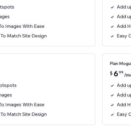
tspots
Add u
ages
Add u
To Images With Ease
Add H
 To Match Site Design
Easy C
Plan Mogu
6
99
$
/m
otspots
Add u
mages
Add u
To Images With Ease
Add H
 To Match Site Design
Easy C