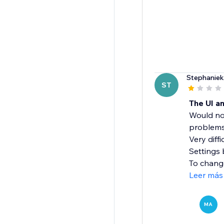
Stephanie
ST
The UI a
Would no
problems 
Very diffi
Settings 
To change
Leer más
MA