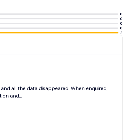
0
0
0
0
2
 and all the data disappeared. When enquired,
ion and...