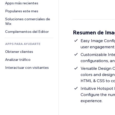
Conversión
Almacenamiento de mercancía
Apps más recientes
PDF
Efectos de imágenes
Chat
Triangulación de envíos
Compartir archivos
Populares este mes
Botones y menús
Comentarios
Precios y suscripciones
Noticias
Banners e insignias
Soluciones comerciales de 
Teléfono
Crowdfunding
Wix
Servicios de contenido
Calculadoras
Comunidad
Alimentos y bebidas
Resumen de Ima
Complementos del Editor
Efectos de texto
Buscar
Reseñas y testimonios
Clima
Easy Image Confi
CRM
APPS PARA AYUDARTE
user engagement t
Gráficos y tablas
Obtener clientes
Customizable Inter
Analizar tráfico
configurations, a
Interactuar con visitantes
Versatile Design O
colors and designs
HTML & CSS to co
Intuitive Hotspot
Configure the num
experience.