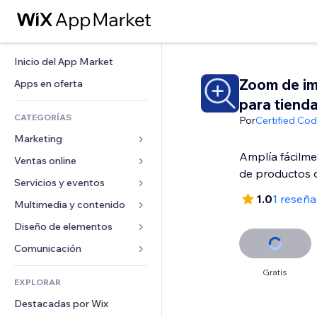
Inicio del App Market
Zoom de i
Apps en oferta
para tiend
CATEGORÍAS
Por
Certified Co
Marketing
Amplía fácilme
Ventas online
Anuncios
de productos d
Móvil
Servicios y eventos
Apps para tiendas
1.0
1 reseña
Analíticas
Envíos y entregas
Multimedia y contenido
Hoteles
Redes sociales
Botones de venta
Eventos
Diseño de elementos
Galerías
SEO
Cursos online
Restaurantes
Música
Mapas y navegación
Comunicación 
Interacción
Impresión bajo demanda
Inmobiliarias
Pódcast
Privacidad y seguridad
Formularios
Gratis
Anuncios del sitio
Contabilidad
EXPLORAR
Reservas
Fotografía
Reloj
Blog
Email
Cupones y fidelización
Destacadas por Wix
Video
Plantillas para páginas
Encuestas