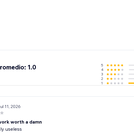
5
promedio: 1.0
4
3
2
1
Jul 11, 2026
work worth a damn
ly useless