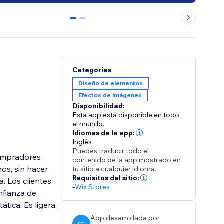
0
1
Categorías
Diseño de elementos
Efectos de imágenes
Disponibilidad:
Esta app está disponible en todo
el mundo.
Idiomas de la app:
Inglés
Puedes traducir todo el
compradores
contenido de la app mostrado en
os, sin hacer
tu sitio a cualquier idioma.
Requisitos del sitio:
a. Los clientes
-
Wix Stores
nfianza de
tica. Es ligera,
App desarrollada por
CC