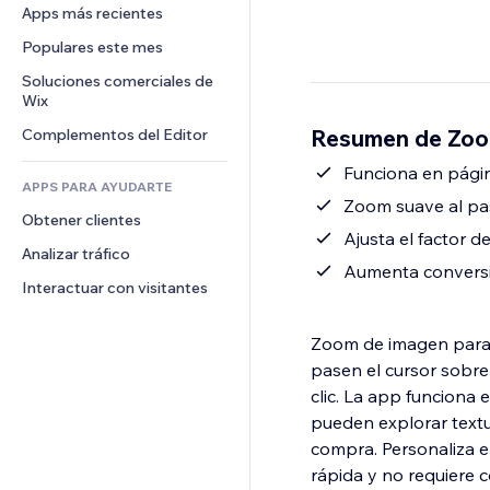
Conversión
Almacenamiento de mercancía
Apps más recientes
PDF
Efectos de imágenes
Chat
Triangulación de envíos
Compartir archivos
Populares este mes
Botones y menús
Comentarios
Precios y suscripciones
Noticias
Banners e insignias
Soluciones comerciales de 
Teléfono
Crowdfunding
Wix
Servicios de contenido
Calculadoras
Comunidad
Alimentos y bebidas
Resumen de Zoom
Complementos del Editor
Efectos de texto
Buscar
Reseñas y testimonios
Clima
Funciona en págin
CRM
APPS PARA AYUDARTE
Gráficos y tablas
Zoom suave al pas
Obtener clientes
Ajusta el factor 
Analizar tráfico
Aumenta conversi
Interactuar con visitantes
Zoom de imagen para 
pasen el cursor sobre 
clic. La app funciona 
pueden explorar textu
compra. Personaliza el
rápida y no requiere c