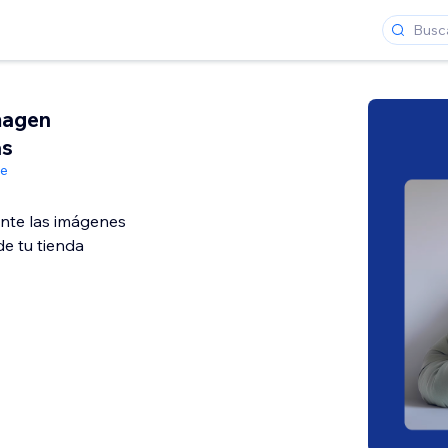
magen
as
de
nte las imágenes
e tu tienda