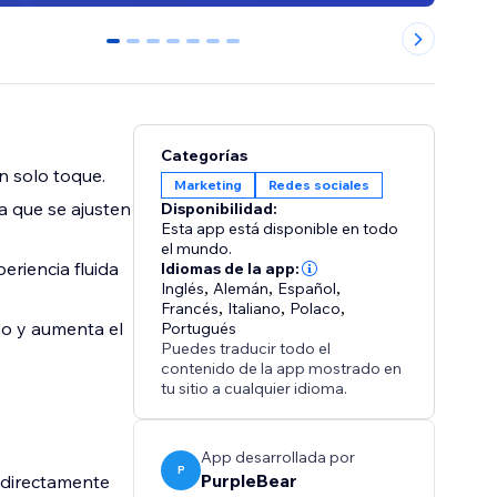
0
1
2
3
4
5
6
Categorías
n solo toque.
Marketing
Redes sociales
a que se ajusten
Disponibilidad:
Esta app está disponible en todo
el mundo.
eriencia fluida
Idiomas de la app:
Inglés
,
Alemán
,
Español
,
Francés
,
Italiano
,
Polaco
,
ido y aumenta el
Portugués
Puedes traducir todo el
contenido de la app mostrado en
tu sitio a cualquier idioma.
App desarrollada por
P
PurpleBear
 directamente