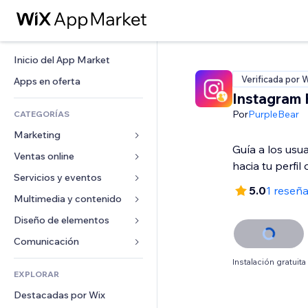
Inicio del App Market
Verificada por 
Apps en oferta
Instagram 
Por
PurpleBear
CATEGORÍAS
Marketing
Guía a los usua
Ventas online
Anuncios
hacia tu perfil
Móvil
Servicios y eventos
Apps para tiendas
5.0
1 reseñ
Analíticas
Envíos y entregas
Multimedia y contenido
Hoteles
Redes sociales
Botones de venta
Eventos
Diseño de elementos
Galerías
SEO
Cursos online
Restaurantes
Música
Mapas y navegación
Comunicación 
Interacción
Impresión bajo demanda
Inmobiliarias
Pódcast
Privacidad y seguridad
Formularios
Instalación gratuita
Anuncios del sitio
Contabilidad
EXPLORAR
Reservas
Fotografía
Reloj
Blog
Email
Cupones y fidelización
Destacadas por Wix
Video
Plantillas para páginas
Encuestas