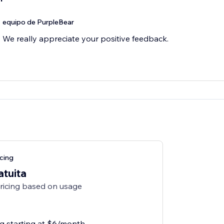
equipo de PurpleBear
We really appreciate your positive feedback.
cing
atuita
pricing based on usage
ng starting at $6/month