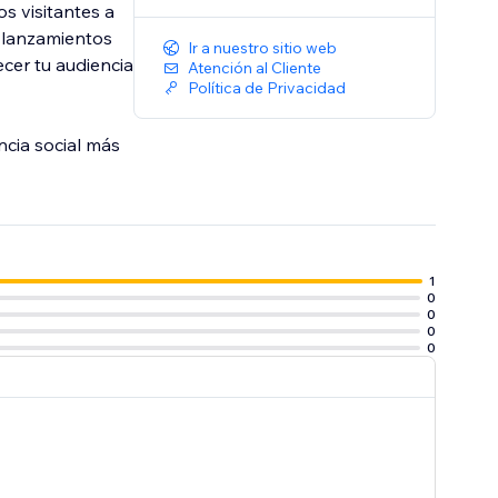
os visitantes a
s lanzamientos
Ir a nuestro sitio web
cer tu audiencia
Atención al Cliente
Política de Privacidad
cia social más
1
0
0
0
0