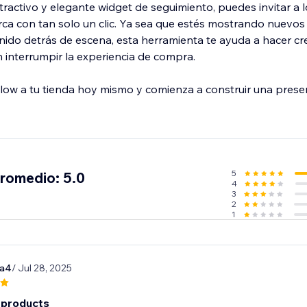
tractivo y elegante widget de seguimiento, puedes invitar a l
ca con tan solo un clic. Ya sea que estés mostrando nuevo
ido detrás de escena, esta herramienta te ayuda a hacer cre
n interrumpir la experiencia de compra.
ow a tu tienda hoy mismo y comienza a construir una presen
5
promedio: 5.0
4
3
2
1
ka4
/ Jul 28, 2025
 products