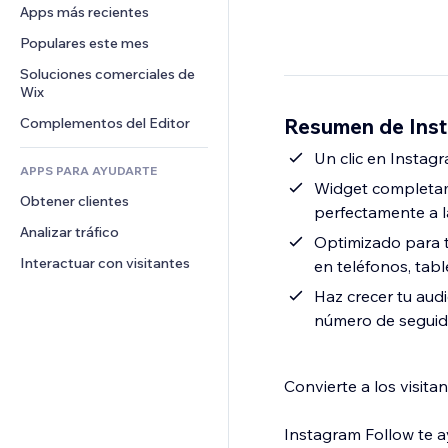
Conversión
Almacenamiento de mercancía
Apps más recientes
PDF
Efectos de imágenes
Chat
Triangulación de envíos
Compartir archivos
Populares este mes
Botones y menús
Comentarios
Precios y suscripciones
Noticias
Banners e insignias
Soluciones comerciales de 
Teléfono
Crowdfunding
Wix
Servicios de contenido
Calculadoras
Comunidad
Alimentos y bebidas
Resumen de Inst
Complementos del Editor
Efectos de texto
Buscar
Reseñas y testimonios
Clima
Un clic en Instag
CRM
APPS PARA AYUDARTE
Gráficos y tablas
Widget completame
Obtener clientes
perfectamente a la
Analizar tráfico
Optimizado para t
Interactuar con visitantes
en teléfonos, tab
Haz crecer tu audi
número de seguido
Convierte a los visita
Instagram Follow te a