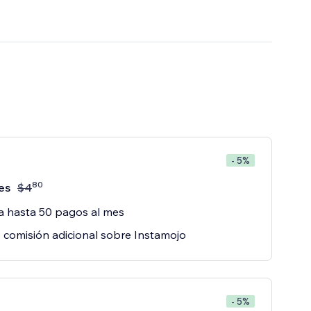
- 5%
80
es
$
4
 hasta 50 pagos al mes
 comisión adicional sobre Instamojo
- 5%