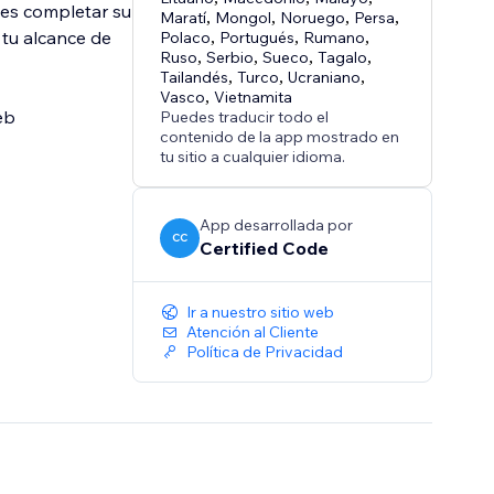
les completar su
Maratí
,
Mongol
,
Noruego
,
Persa
,
 tu alcance de
Polaco
,
Portugués
,
Rumano
,
Ruso
,
Serbio
,
Sueco
,
Tagalo
,
Tailandés
,
Turco
,
Ucraniano
,
Vasco
,
Vietnamita
eb
Puedes traducir todo el
contenido de la app mostrado en
tu sitio a cualquier idioma.
App desarrollada por
CC
Certified Code
Ir a nuestro sitio web
Atención al Cliente
Política de Privacidad