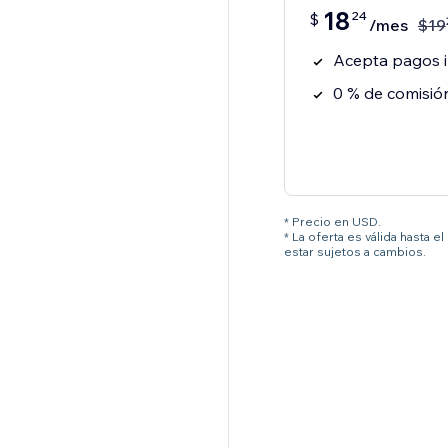
18
24
$
/mes
$
19
Acepta pagos i
0 % de comisió
* Precio en USD.
* La oferta es válida hasta 
estar sujetos a cambios.