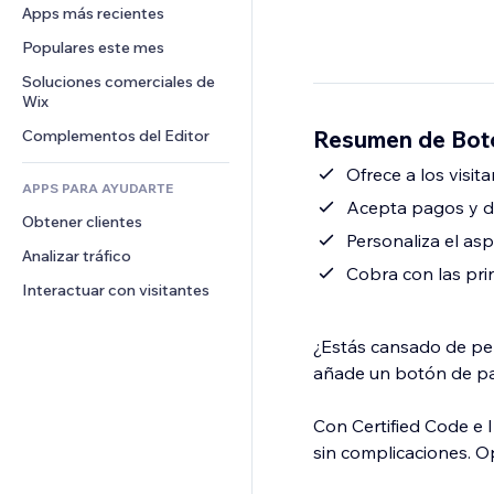
Conversión
Almacenamiento de mercancía
Apps más recientes
PDF
Efectos de imágenes
Chat
Triangulación de envíos
Compartir archivos
Populares este mes
Botones y menús
Comentarios
Precios y suscripciones
Noticias
Banners e insignias
Soluciones comerciales de 
Teléfono
Crowdfunding
Wix
Servicios de contenido
Calculadoras
Comunidad
Alimentos y bebidas
Resumen de Bot
Complementos del Editor
Efectos de texto
Buscar
Reseñas y testimonios
Clima
Ofrece a los visit
CRM
APPS PARA AYUDARTE
Gráficos y tablas
Acepta pagos y d
Obtener clientes
Personaliza el as
Analizar tráfico
Cobra con las pri
Interactuar con visitantes
¿Estás cansado de pe
añade un botón de pag
Con Certified Code e 
sin complicaciones. Op