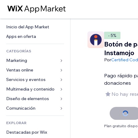
Inicio del App Market
- 5%
Apps en oferta
Botón de 
CATEGORÍAS
Instamojo
Por
Certified Co
Marketing
Ventas online
Anuncios
Pago rápido p
Móvil
Servicios y eventos
Apps para tiendas
donaciones
Analíticas
Envíos y entregas
Multimedia y contenido
Hoteles
No hay res
Redes sociales
Botones de venta
Eventos
Diseño de elementos
Galerías
SEO
Cursos online
Restaurantes
Música
Mapas y navegación
Comunicación 
Interacción
Impresión bajo demanda
Inmobiliarias
Pódcast
Privacidad y seguridad
Formularios
Anuncios del sitio
Contabilidad
EXPLORAR
Reservas
Fotografía
Reloj
Blog
Plan gratuito dispo
Email
Cupones y fidelización
Destacadas por Wix
Video
Plantillas para páginas
Encuestas