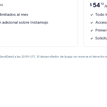
54
72
$
20
/
limitados al mes
Todo l
n adicional sobre Instamojo
Acceso
Primer
Solicit
el {endDate} a las 23:59 UTC. El desarrollador de la app se reserva el derecho