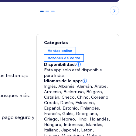
0
1
2
Categorías
Ventas online
Botones de venta
Disponibilidad:
Esta app solo está disponible
gos Instamojo
para India.
Idiomas de la app:
Inglés
,
Albanés
,
Alemán
,
Árabe
,
Armenio
,
Bielorruso
,
Búlgaro
,
 busques más:
Catalán
,
Checo
,
Chino
,
Coreano
,
Croata
,
Danés
,
Eslovaco
,
Español
,
Estonio
,
Finlandés
,
Francés
,
Galés
,
Georgiano
,
e pago seguro y
Griego
,
Hebreo
,
Hindi
,
Holandés
,
Húngaro
,
Indonesio
,
Islandés
,
Italiano
,
Japonés
,
Letón
,
Lituano
,
Macedonio
,
Malayo
,