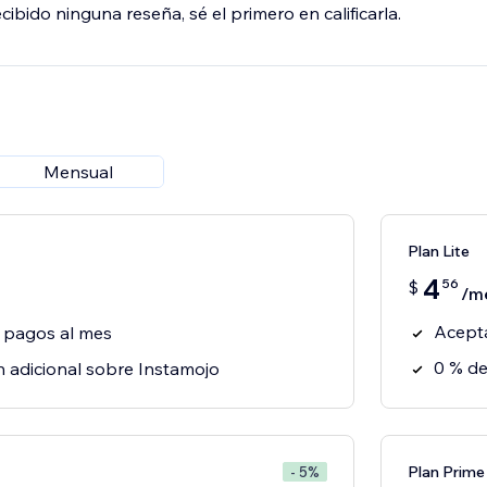
ibido ninguna reseña, sé el primero en calificarla.
Mensual
Plan Lite
4
56
$
/m
Acepta
 pagos al mes
0 % de
n adicional sobre Instamojo
Plan Prime
- 5%