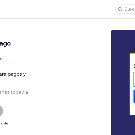
pago
de
ara pagos y
eñas todavía
nible