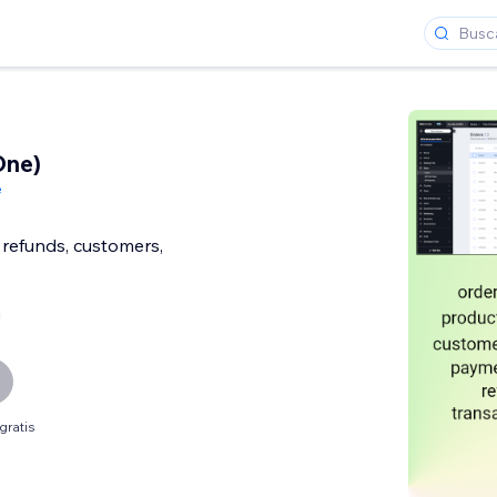
One)
e
 refunds, customers,
a
gratis