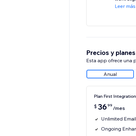
Leer más
Precios y planes
Esta app ofrece una p
Anual
Plan First Integration
36
99
$
/mes
Unlimited Emai
Ongoing Enhan