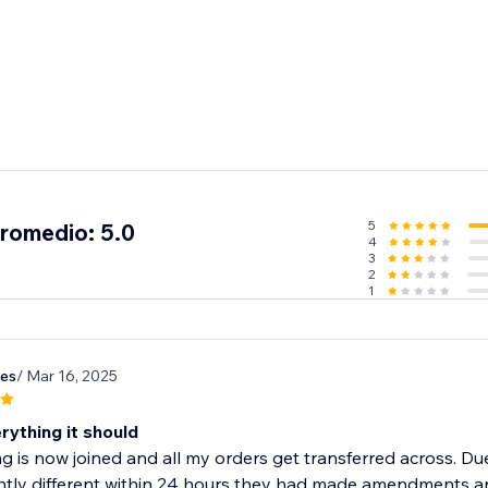
5
promedio: 5.0
4
3
2
1
es
/ Mar 16, 2025
rything it should
g is now joined and all my orders get transferred across. D
htly different within 24 hours they had made amendments an