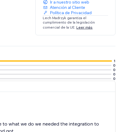
Ir a nuestro sitio web
Atención al Cliente
Política de Privacidad
Lech Madrzyk garantiza el
cumplimiento de la legislación
comercial de la UE.
Leer más
1
0
0
0
0
ue to what we do we needed the integration to
d got...