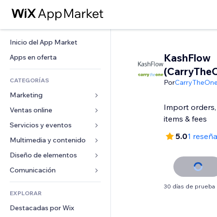
Inicio del App Market
KashFlow
Apps en oferta
(CarryThe
CATEGORÍAS
Por
CarryTheOn
Marketing
Import orders,
Ventas online
Anuncios
items & fees
Móvil
Servicios y eventos
Apps para tiendas
5.0
1 reseñ
Analíticas
Envíos y entregas
Multimedia y contenido
Hoteles
Redes sociales
Botones de venta
Eventos
Diseño de elementos
Galerías
SEO
Cursos online
Restaurantes
Música
Mapas y navegación
Comunicación 
Interacción
Impresión bajo demanda
Inmobiliarias
Pódcast
Privacidad y seguridad
Formularios
30 días de prueba 
Anuncios del sitio
Contabilidad
EXPLORAR
Reservas
Fotografía
Reloj
Blog
Email
Cupones y fidelización
Destacadas por Wix
Video
Plantillas para páginas
Encuestas