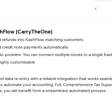
hFlow (CarryTheOne)
d refunds into KashFlow, matching customers
d credit note payments automatically
No problem. You can connect multiple stores to a single Ka
ighly customisable
f data re-entry with a reliable integration that works seamle
to automate your accounting. Full, Comprehensive Tax Suppo
e, you will benefit from a streamlined, automated process.