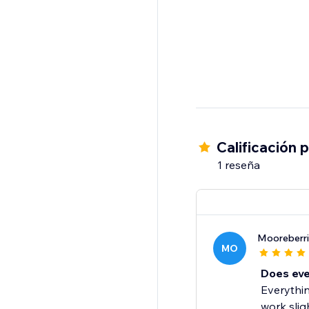
Calificación 
1 reseña
Mooreberri
MO
Does eve
Everythin
work slig