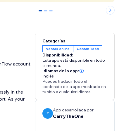
0
1
2
Categorías
Ventas online
Contabilidad
Disponibilidad:
Esta app está disponible en todo
shFlow account
el mundo.
Idiomas de la app:
Inglés
Puedes traducir todo el
contenido de la app mostrado en
ssly in the
tu sitio a cualquier idioma.
rt. As your
App desarrollada por
C
CarryTheOne