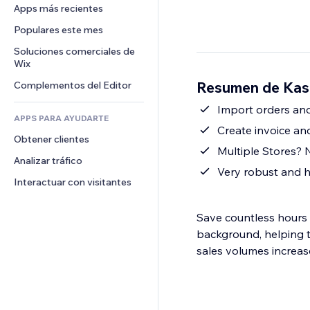
Conversión
Almacenamiento de mercancía
Apps más recientes
PDF
Efectos de imágenes
Chat
Triangulación de envíos
Compartir archivos
Populares este mes
Botones y menús
Comentarios
Precios y suscripciones
Noticias
Banners e insignias
Soluciones comerciales de 
Teléfono
Crowdfunding
Wix
Servicios de contenido
Calculadoras
Comunidad
Alimentos y bebidas
Resumen de Kas
Complementos del Editor
Efectos de texto
Buscar
Reseñas y testimonios
Clima
Import orders an
CRM
APPS PARA AYUDARTE
Gráficos y tablas
Create invoice an
Obtener clientes
Multiple Stores? 
Analizar tráfico
Very robust and h
Interactuar con visitantes
Save countless hours o
background, helping 
sales volumes increas