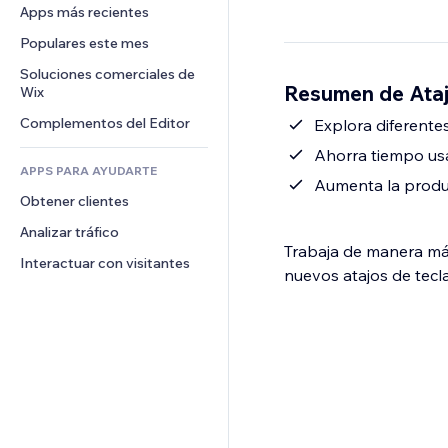
Conversión
Almacenamiento de mercancía
Apps más recientes
PDF
Efectos de imágenes
Chat
Triangulación de envíos
Compartir archivos
Populares este mes
Botones y menús
Comentarios
Precios y suscripciones
Noticias
Banners e insignias
Soluciones comerciales de 
Teléfono
Resumen de Ataj
Crowdfunding
Wix
Servicios de contenido
Calculadoras
Comunidad
Alimentos y bebidas
Complementos del Editor
Efectos de texto
Explora diferente
Buscar
Reseñas y testimonios
Ahorra tiempo usa
Clima
CRM
APPS PARA AYUDARTE
Gráficos y tablas
Aumenta la produc
Obtener clientes
Analizar tráfico
Trabaja de manera más
Interactuar con visitantes
nuevos atajos de tecla