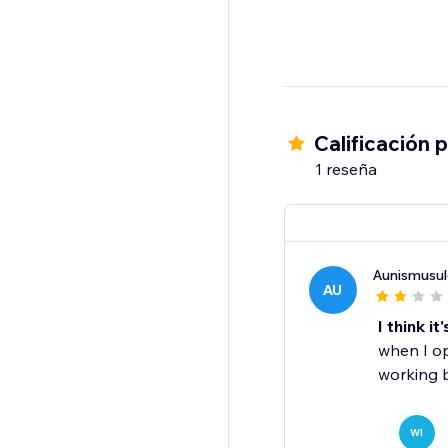
Calificación 
1 reseña
Aunismusu
AU
I think it
when I o
working 
WI