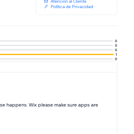
Atención al Cliente
Política de Privacidad
0
0
0
1
0
lse happens. Wix please make sure apps are