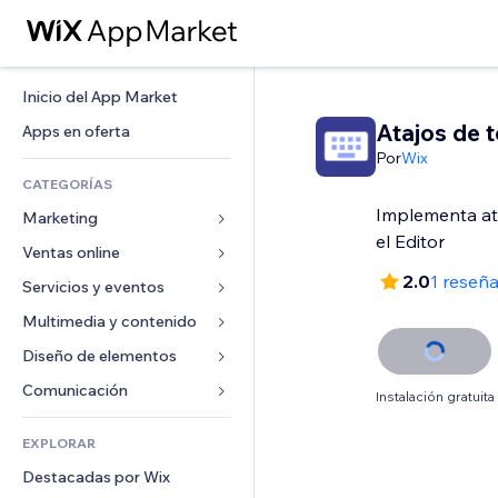
Inicio del App Market
Atajos de 
Apps en oferta
Por
Wix
CATEGORÍAS
Implementa at
Marketing
el Editor
Ventas online
Anuncios
2.0
1 reseñ
Móvil
Servicios y eventos
Apps para tiendas
Analíticas
Envíos y entregas
Multimedia y contenido
Hoteles
Redes sociales
Botones de venta
Eventos
Diseño de elementos
Galerías
SEO
Cursos online
Restaurantes
Música
Mapas y navegación
Comunicación 
Instalación gratuita
Interacción
Impresión bajo demanda
Inmobiliarias
Pódcast
Privacidad y seguridad
Formularios
Anuncios del sitio
Contabilidad
EXPLORAR
Reservas
Fotografía
Reloj
Blog
Email
Cupones y fidelización
Destacadas por Wix
Video
Plantillas para páginas
Encuestas