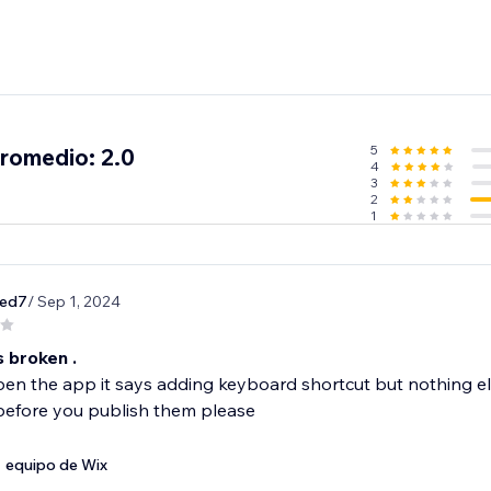
5
promedio: 2.0
4
3
2
1
led7
/ Sep 1, 2024
's broken .
pen the app it says adding keyboard shortcut but nothing e
before you publish them please
equipo de Wix