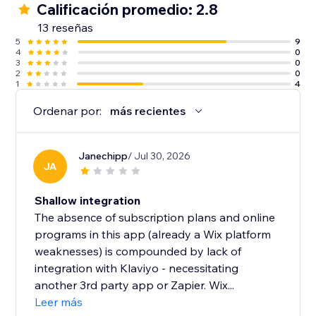
Calificación promedio: 2.8
13 reseñas
5
9
4
0
3
0
2
0
1
4
Ordenar por:
más recientes
Janechipp
/ Jul 30, 2026
JA
Shallow integration
The absence of subscription plans and online
programs in this app (already a Wix platform
weaknesses) is compounded by lack of
integration with Klaviyo - necessitating
another 3rd party app or Zapier. Wix...
Leer más