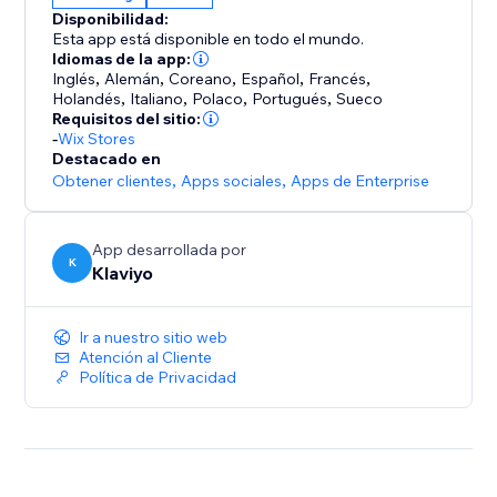
Reúne todos tus datos en un solo lugar y empieza a
Disponibilidad:
generar más ingresos con detalles clave completos
Esta app está disponible en todo el mundo.
sobre las estrategias más eficaces.
Idiomas de la app:
Inglés
,
Alemán
,
Coreano
,
Español
,
Francés
,
Holandés
,
Italiano
,
Polaco
,
Portugués
,
Sueco
Nuestra integración en tiempo real sincroniza el
Requisitos del sitio:
historial, el comportamiento y el estado de los
-
Wix Stores
Destacado en
clientes para enviar mensajes de página de pago
Obtener clientes
,
Apps sociales
,
Apps de Enterprise
App desarrollada por
K
Klaviyo
Ir a nuestro sitio web
Atención al Cliente
Política de Privacidad