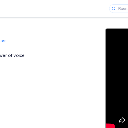
ware
er of voice
a