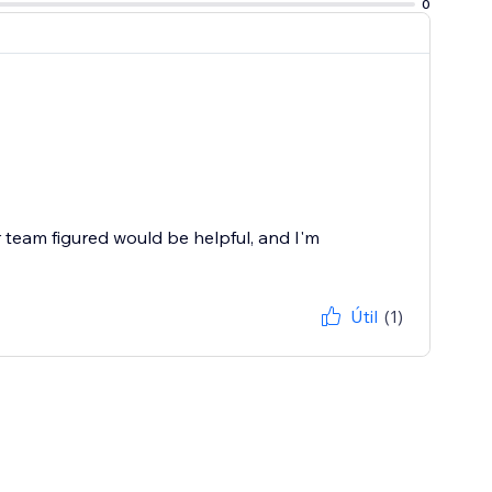
0
r team figured would be helpful, and I'm
Útil
(1)