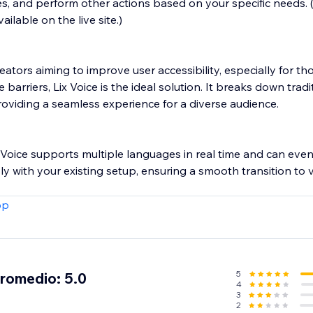
es, and perform other actions based on your specific needs. 
ailable on the live site.)
ators aiming to improve user accessibility, especially for th
e barriers, Lix Voice is the ideal solution. It breaks down tradi
providing a seamless experience for a diverse audience.
x Voice supports multiple languages in real time and can even 
ssly with your existing setup, ensuring a smooth transition to 
pp
5
promedio: 5.0
4
3
2