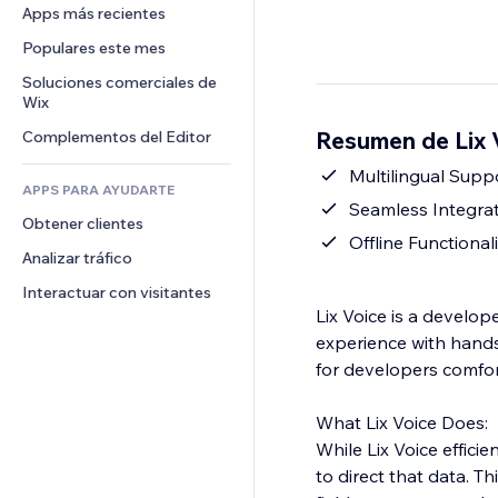
Conversión
Almacenamiento de mercancía
Apps más recientes
PDF
Efectos de imágenes
Chat
Triangulación de envíos
Compartir archivos
Populares este mes
Botones y menús
Comentarios
Precios y suscripciones
Noticias
Banners e insignias
Soluciones comerciales de 
Teléfono
Crowdfunding
Wix
Servicios de contenido
Calculadoras
Comunidad
Alimentos y bebidas
Resumen de Lix 
Complementos del Editor
Efectos de texto
Buscar
Reseñas y testimonios
Clima
Multilingual Supp
CRM
APPS PARA AYUDARTE
Gráficos y tablas
Seamless Integra
Obtener clientes
Offline Functional
Analizar tráfico
Interactuar con visitantes
Lix Voice is a develo
experience with hands-f
for developers comfo
What Lix Voice Does:
While Lix Voice effici
to direct that data. T