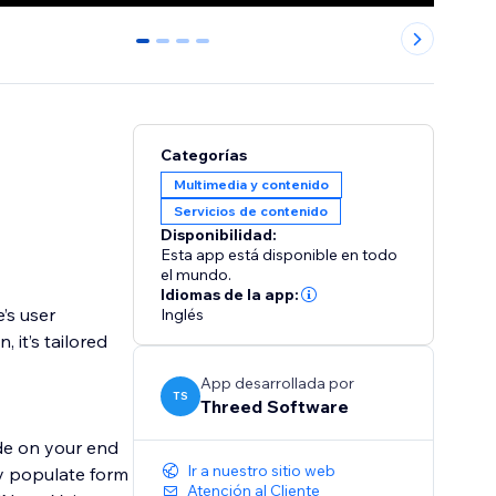
0
1
2
3
Categorías
Multimedia y contenido
Servicios de contenido
Disponibilidad:
Esta app está disponible en todo
el mundo.
Idiomas de la app:
’s user
Inglés
 it’s tailored
App desarrollada por
TS
Threed Software
ode on your end
Ir a nuestro sitio web
ly populate form
Atención al Cliente