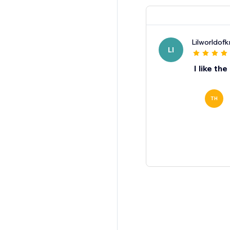
Lilworldof
LI
I like th
TH