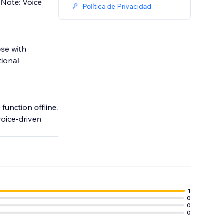
(Note: Voice
Política de Privacidad
ose with
tional
function offline.
voice-driven
1
0
0
0