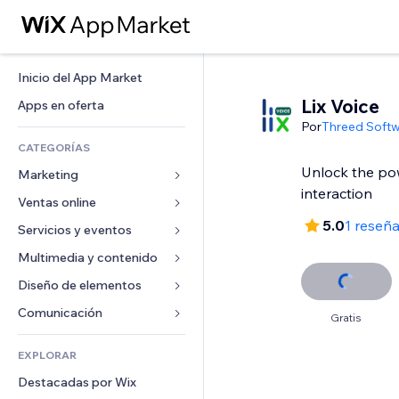
Inicio del App Market
Lix Voice
Apps en oferta
Por
Threed Soft
CATEGORÍAS
Unlock the pow
Marketing
interaction
Ventas online
Anuncios
5.0
1 reseñ
Móvil
Servicios y eventos
Apps para tiendas
Analíticas
Envíos y entregas
Multimedia y contenido
Hoteles
Redes sociales
Botones de venta
Eventos
Diseño de elementos
Galerías
SEO
Cursos online
Restaurantes
Música
Mapas y navegación
Comunicación 
Gratis
Interacción
Impresión bajo demanda
Inmobiliarias
Pódcast
Privacidad y seguridad
Formularios
Anuncios del sitio
Contabilidad
EXPLORAR
Reservas
Fotografía
Reloj
Blog
Email
Cupones y fidelización
Destacadas por Wix
Video
Plantillas para páginas
Encuestas