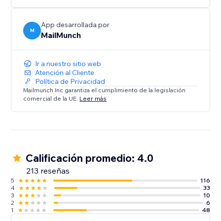
Tecnología de entrada y salida
Nuestra tecnología de ventanas emergentes de
App desarrollada por
entrada y salida detecta el comportamiento de los
M
MailMunch
usuarios y les avisa en el momento preciso en que
están a punto de abandonar tu sitio. Esto es genial
Ir a nuestro sitio web
para ofrecer CUPONES.
Atención al Cliente
Política de Privacidad
Análisis
Mailmunch Inc garantiza el cumplimiento de la legislación
comercial de la UE.
Leer más
Descubre fácilmente qué páginas, productos o
formularios de Mailchimp generan la mayor cantidad
de conversiones y optimiza tu estrategia de
generación de clientes potenciales.
Calificación promedio: 4.0
213 reseñas
5
116
4
33
3
10
2
6
1
48