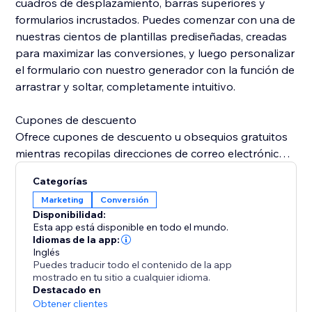
cuadros de desplazamiento, barras superiores y
formularios incrustados. Puedes comenzar con una de
nuestras cientos de plantillas prediseñadas, creadas
para maximizar las conversiones, y luego personalizar
el formulario con nuestro generador con la función de
arrastrar y soltar, completamente intuitivo.
Cupones de descuento
Ofrece cupones de descuento u obsequios gratuitos
mientras recopilas direcciones de correo electrónico
de tus visitantes.
Categorías
Marketing
Conversión
Segmentación a nivel página
Disponibilidad:
Nuestra segmentación a nivel página te ayudará a
Esta app está disponible en todo el mundo.
mostrar formularios de suscripción solo en páginas
Idiomas de la app:
Inglés
específicas. Te ayudará a crear listas altamente
Puedes traducir todo el contenido de la app
segmentadas de direcciones de correo electrónico de
mostrado en tu sitio a cualquier idioma.
los visitantes de la tienda.
Destacado en
Obtener clientes