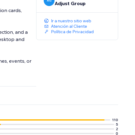
AG
Adjust Group
ion cards,
Ir a nuestro sitio web
Atención al Cliente
tection, and a
Política de Privacidad
desktop and
hes, events, or
110
5
2
0