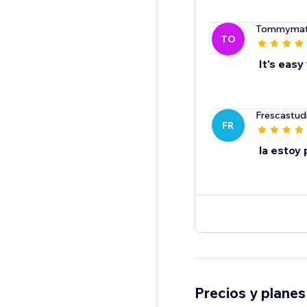
Tommymat
TO
It's easy
Frescastud
FR
la estoy
Precios y planes