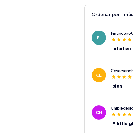
Ordenar por:
más
Financeiro
FI
Intuitivo
Cesarsand
CE
bien
Chipiedesi
CH
A little 