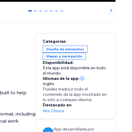
0
1
2
3
4
5
6
Categorías
Diseño de elementos
Mapas y navegación
Disponibilidad:
Esta app está disponible en todo
el mundo.
Idiomas de la app:
Inglés
Puedes traducir todo el
built to help
contenido de la app mostrado en
tu sitio a cualquier idioma.
Destacado en
Wix Choice
format, including
ical work
App desarrollada por