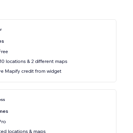
r
es
Free
10 locations & 2 different maps
 Mapify credit from widget
ess
mes
Pro
ted locations & maps