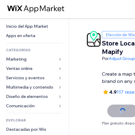
Inicio del App Market
Elección de Wix
Apps en oferta
Store Loca
CATEGORÍAS
Mapify
Por
Adjust Group
Marketing
Ventas online
Anuncios
Create a map 
Móvil
Servicios y eventos
Apps para tiendas
brand on any 
Analíticas
Envíos y entregas
Multimedia y contenido
Hoteles
4.9
117 res
Redes sociales
Botones de venta
Eventos
Diseño de elementos
Galerías
SEO
Cursos online
Restaurantes
Música
Mapas y navegación
Comunicación 
Interacción
Impresión bajo demanda
Inmobiliarias
Pódcast
Privacidad y seguridad
Formularios
Anuncios del sitio
Contabilidad
EXPLORAR
Reservas
Fotografía
Reloj
Blog
Plan gratuito dispo
Email
Cupones y fidelización
Destacadas por Wix
Video
Plantillas para páginas
Encuestas