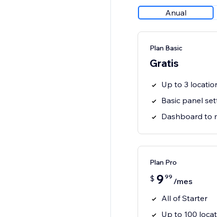
Anual
Plan Basic
Gratis
Up to 3 locatio
Basic panel set
Dashboard to 
Plan Pro
9
99
$
/mes
All of Starter
Up to 100 locat