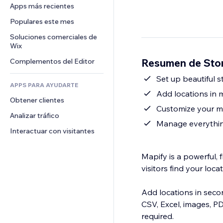
Conversión
Almacenamiento de mercancía
Apps más recientes
PDF
Efectos de imágenes
Chat
Triangulación de envíos
Compartir archivos
Populares este mes
Botones y menús
Comentarios
Precios y suscripciones
Noticias
Banners e insignias
Soluciones comerciales de 
Teléfono
Crowdfunding
Wix
Servicios de contenido
Calculadoras
Comunidad
Alimentos y bebidas
Resumen de Stor
Complementos del Editor
Efectos de texto
Buscar
Reseñas y testimonios
Clima
Set up beautiful 
CRM
APPS PARA AYUDARTE
Gráficos y tablas
Add locations in m
Obtener clientes
Customize your m
Analizar tráfico
Manage everythin
Interactuar con visitantes
Mapify is a powerful, 
visitors find your loc
Add locations in seco
CSV, Excel, images, P
required.