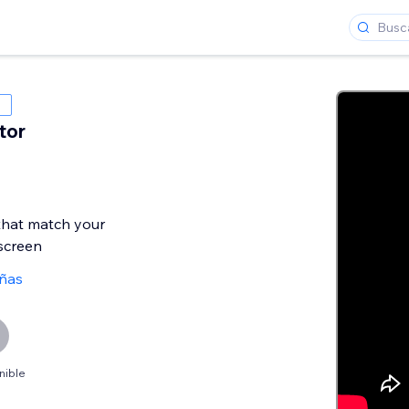
tor
that match your
screen
eñas
nible