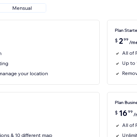
Mensual
Plan Starte
2
99
$
/m
All of 
n
Up to 
ting
Remove
manage your location
Plan Busin
16
99
$
/
All of 
ions & 10 different map
Unlimi