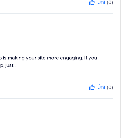
Útil
(0)
 is making your site more engaging. If you
 just...
Útil
(0)