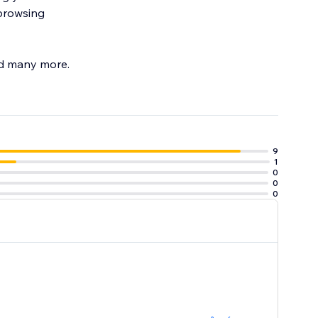
 browsing
and many more.
nostalgia with a
9
1
0
0
0