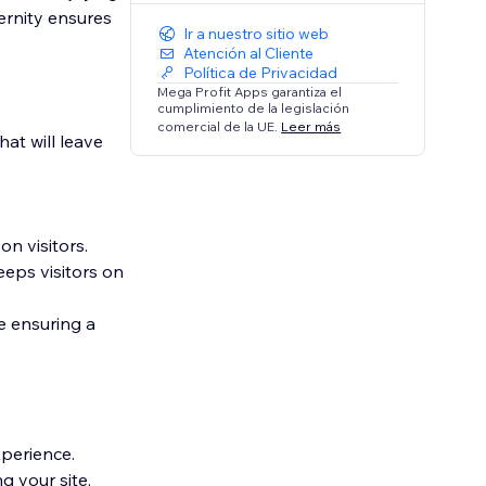
ernity ensures
Ir a nuestro sitio web
Atención al Cliente
Política de Privacidad
Mega Profit Apps garantiza el
cumplimiento de la legislación
comercial de la UE.
Leer más
at will leave
n visitors.
eps visitors on
e ensuring a
xperience.
g your site.