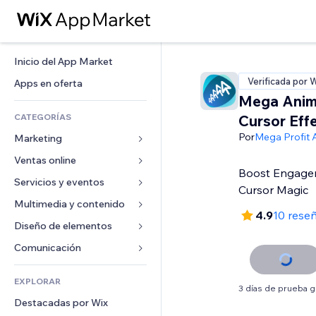
Inicio del App Market
Verificada por 
Apps en oferta
Mega Anim
CATEGORÍAS
Cursor Eff
Por
Mega Profit 
Marketing
Ventas online
Anuncios
Boost Engage
Móvil
Servicios y eventos
Apps para tiendas
Cursor Magic
Analíticas
Envíos y entregas
Multimedia y contenido
Hoteles
4.9
10 rese
Redes sociales
Botones de venta
Eventos
Diseño de elementos
Galerías
SEO
Cursos online
Restaurantes
Música
Mapas y navegación
Comunicación 
Interacción
Impresión bajo demanda
Inmobiliarias
Pódcast
Privacidad y seguridad
Formularios
Anuncios del sitio
Contabilidad
EXPLORAR
Reservas
Fotografía
Reloj
Blog
3 días de prueba g
Email
Cupones y fidelización
Destacadas por Wix
Video
Plantillas para páginas
Encuestas