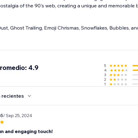
 nostalgia of the 90's web, creating a unique and memorable
 Dust, Ghost Trailing, Emoji Chrismas, Snowflakes, Bubbles, 
d Cursor Effects" today and captivate your audience, infuse 
vate your website.
5
promedio: 4.9
4
3
2
1
 recientes
65
/ Sep 25, 2024
un and engaging touch!