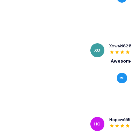
Xowaki821
XO
Awesome 
ME
Hopew655
HO