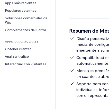
Conversión
Almacenamiento de mercancía
Apps más recientes
PDF
Efectos de imágenes
Chat
Triangulación de envíos
Compartir archivos
Populares este mes
Botones y menús
Comentarios
Precios y suscripciones
Noticias
Banners e insignias
Soluciones comerciales de 
Teléfono
Crowdfunding
Wix
Servicios de contenido
Calculadoras
Comunidad
Alimentos y bebidas
Resumen de Mess
Complementos del Editor
Efectos de texto
Buscar
Reseñas y testimonios
Clima
Diseño personaliz
CRM
APPS PARA AYUDARTE
mediante configur
Gráficos y tablas
Obtener clientes
emergente a su m
Analizar tráfico
Compatibilidad mul
automáticamente e
Interactuar con visitantes
Mensajes predefin
en cuanto se abre
Soporte para vari
individuales, inf
con el represent