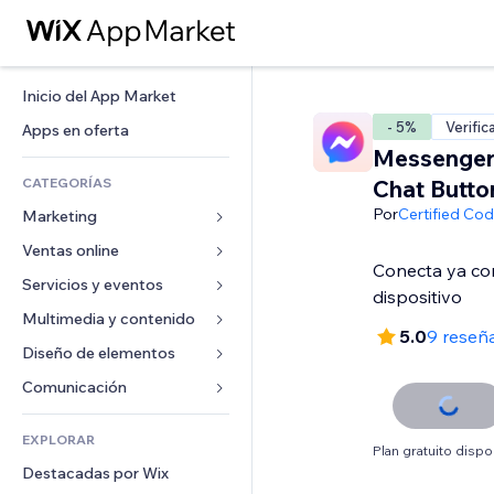
Inicio del App Market
- 5%
Verific
Apps en oferta
Messenger:
CATEGORÍAS
Chat Butto
Por
Certified Co
Marketing
Ventas online
Anuncios
Conecta ya co
Móvil
Servicios y eventos
Apps para tiendas
dispositivo
Analíticas
Envíos y entregas
Multimedia y contenido
Hoteles
5.0
9 reseñ
Redes sociales
Botones de venta
Eventos
Diseño de elementos
Galerías
SEO
Cursos online
Restaurantes
Música
Mapas y navegación
Comunicación 
Interacción
Impresión bajo demanda
Inmobiliarias
Pódcast
Privacidad y seguridad
Formularios
Anuncios del sitio
Contabilidad
EXPLORAR
Reservas
Fotografía
Reloj
Blog
Plan gratuito dispo
Email
Cupones y fidelización
Destacadas por Wix
Video
Plantillas para páginas
Encuestas