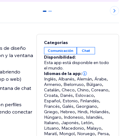
0
1
Categorías
s de diseño
Comunicación
Chat
ón y la ventana
Disponibilidad:
Esta app está disponible en todo
el mundo.
, abriendo
Idiomas de la app:
pp o web)
Inglés
,
Albanés
,
Alemán
,
Árabe
,
Armenio
,
Bielorruso
,
Búlgaro
,
entana de chat
Catalán
,
Checo
,
Chino
,
Coreano
,
Croata
,
Danés
,
Eslovaco
,
Español
,
Estonio
,
Finlandés
,
n perfiles
Francés
,
Galés
,
Georgiano
,
iendo conectar
Griego
,
Hebreo
,
Hindi
,
Holandés
,
Húngaro
,
Indonesio
,
Islandés
,
Italiano
,
Japonés
,
Letón
,
Lituano
,
Macedonio
,
Malayo
,
Maratí
,
Mongol
,
Noruego
,
Persa
,