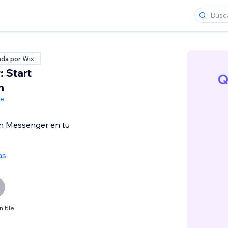
ada por Wix
 Start
n
de
n Messenger en tu
as
nible