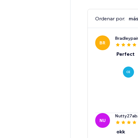
Ordenar por:
más
Bradleypai
BR
Perfect
CE
Nutty27ab
NU
okk