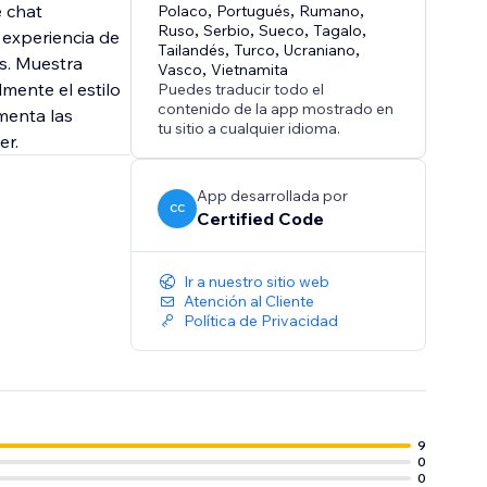
e chat
Polaco
,
Portugués
,
Rumano
,
Ruso
,
Serbio
,
Sueco
,
Tagalo
,
 experiencia de
Tailandés
,
Turco
,
Ucraniano
,
os. Muestra
Vasco
,
Vietnamita
lmente el estilo
Puedes traducir todo el
contenido de la app mostrado en
menta las
tu sitio a cualquier idioma.
er.
App desarrollada por
CC
Certified Code
Ir a nuestro sitio web
Atención al Cliente
Política de Privacidad
9
0
0