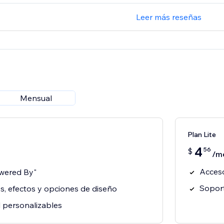
Leer más reseñas
Mensual
Plan Lite
4
56
$
/m
Acceso
owered By"
Soport
os, efectos y opciones de diseño
il personalizables