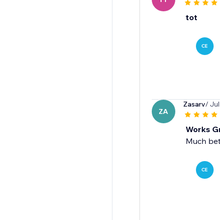
tot
CE
Zasarv
/ Ju
ZA
Works G
Much bett
CE