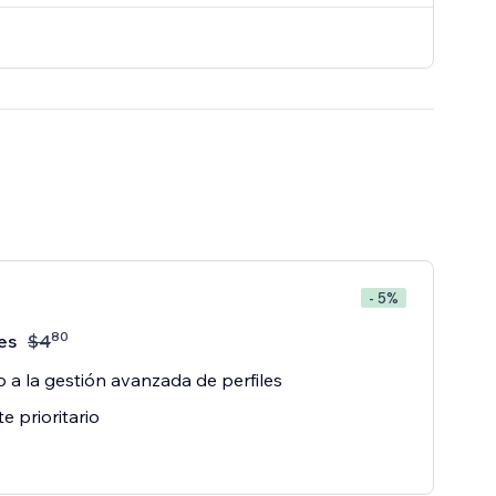
- 5%
80
es
$
4
 a la gestión avanzada de perfiles
e prioritario