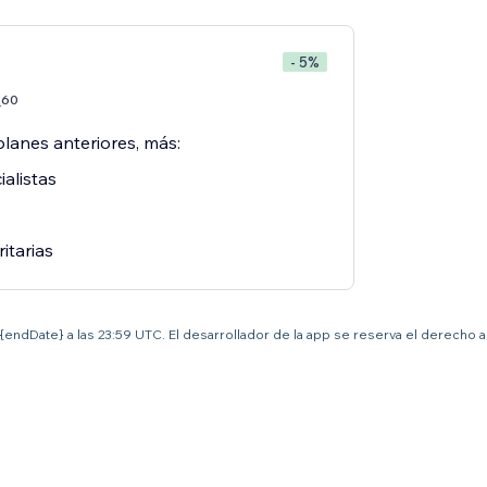
- 5%
60
7
planes anteriores, más:
alistas
ritarias
el {endDate} a las 23:59 UTC. El desarrollador de la app se reserva el derecho