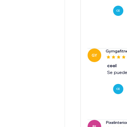
CE
Gymgafitn
GY
cool
Se puede 
CE
Pixelinterio
PI