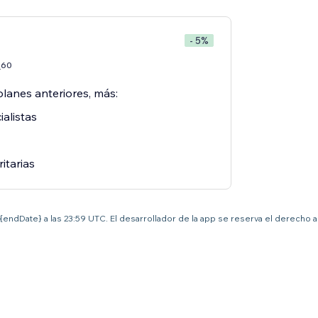
- 5%
60
7
planes anteriores, más:
alistas
ritarias
el {endDate} a las 23:59 UTC. El desarrollador de la app se reserva el derecho