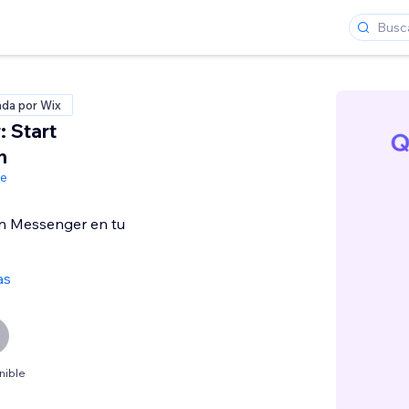
ada por Wix
 Start
n
de
n Messenger en tu
as
nible