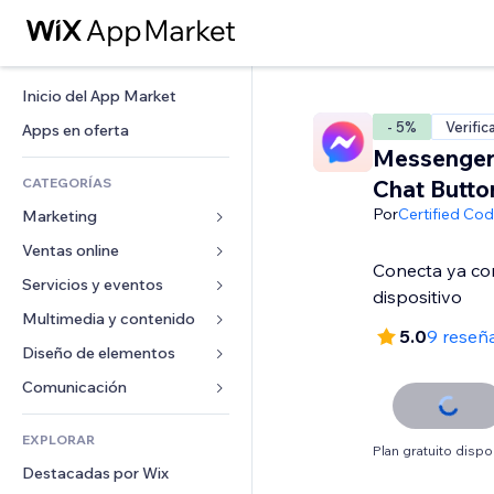
Inicio del App Market
- 5%
Verific
Apps en oferta
Messenger:
CATEGORÍAS
Chat Butto
Por
Certified Co
Marketing
Ventas online
Anuncios
Conecta ya co
Móvil
Servicios y eventos
Apps para tiendas
dispositivo
Analíticas
Envíos y entregas
Multimedia y contenido
Hoteles
5.0
9 reseñ
Redes sociales
Botones de venta
Eventos
Diseño de elementos
Galerías
SEO
Cursos online
Restaurantes
Música
Mapas y navegación
Comunicación 
Interacción
Impresión bajo demanda
Inmobiliarias
Pódcast
Privacidad y seguridad
Formularios
Anuncios del sitio
Contabilidad
EXPLORAR
Reservas
Fotografía
Reloj
Blog
Plan gratuito dispo
Email
Cupones y fidelización
Destacadas por Wix
Video
Plantillas para páginas
Encuestas