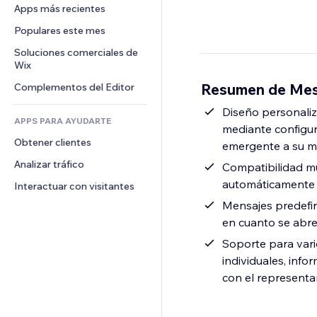
Conversión
Almacenamiento de mercancía
Apps más recientes
PDF
Efectos de imágenes
Chat
Triangulación de envíos
Compartir archivos
Populares este mes
Botones y menús
Comentarios
Precios y suscripciones
Noticias
Banners e insignias
Soluciones comerciales de 
Teléfono
Crowdfunding
Wix
Servicios de contenido
Calculadoras
Comunidad
Alimentos y bebidas
Resumen de Mess
Complementos del Editor
Efectos de texto
Buscar
Reseñas y testimonios
Clima
Diseño personaliz
CRM
APPS PARA AYUDARTE
mediante configur
Gráficos y tablas
Obtener clientes
emergente a su m
Analizar tráfico
Compatibilidad mul
automáticamente e
Interactuar con visitantes
Mensajes predefin
en cuanto se abre
Soporte para vari
individuales, inf
con el represent