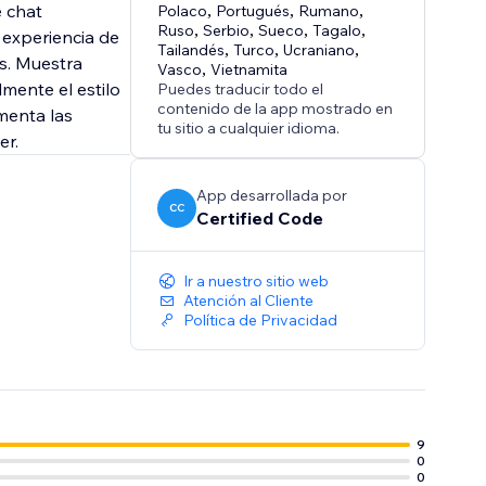
e chat
Polaco
,
Portugués
,
Rumano
,
Ruso
,
Serbio
,
Sueco
,
Tagalo
,
 experiencia de
Tailandés
,
Turco
,
Ucraniano
,
os. Muestra
Vasco
,
Vietnamita
lmente el estilo
Puedes traducir todo el
contenido de la app mostrado en
menta las
tu sitio a cualquier idioma.
er.
App desarrollada por
CC
Certified Code
Ir a nuestro sitio web
Atención al Cliente
Política de Privacidad
9
0
0