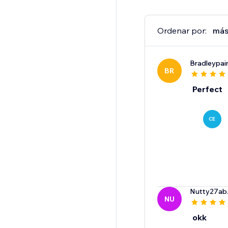
Ordenar por:
más
Bradleypai
BR
Perfect
CE
Nutty27ab
NU
okk