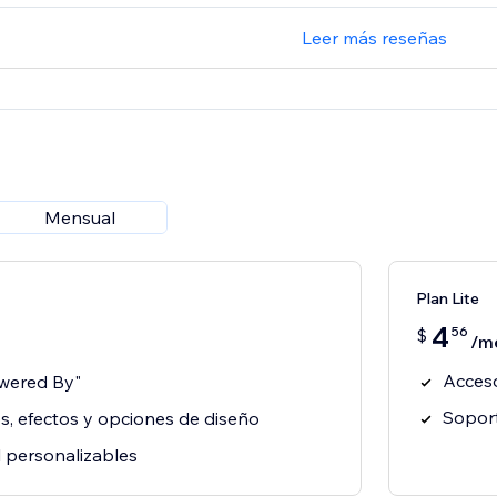
Leer más reseñas
Mensual
Plan Lite
4
56
$
/m
Acceso
owered By"
Soport
os, efectos y opciones de diseño
il personalizables