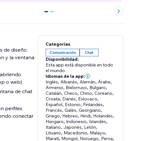
0
1
Categorías
s de diseño
Comunicación
Chat
ón y la ventana
Disponibilidad:
Esta app está disponible en todo
el mundo.
, abriendo
Idiomas de la app:
pp o web)
Inglés
,
Albanés
,
Alemán
,
Árabe
,
Armenio
,
Bielorruso
,
Búlgaro
,
entana de chat
Catalán
,
Checo
,
Chino
,
Coreano
,
Croata
,
Danés
,
Eslovaco
,
Español
,
Estonio
,
Finlandés
,
n perfiles
Francés
,
Galés
,
Georgiano
,
iendo conectar
Griego
,
Hebreo
,
Hindi
,
Holandés
,
Húngaro
,
Indonesio
,
Islandés
,
Italiano
,
Japonés
,
Letón
,
Lituano
,
Macedonio
,
Malayo
,
Maratí
,
Mongol
,
Noruego
,
Persa
,