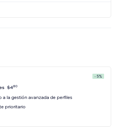
- 5%
80
es
$
4
 a la gestión avanzada de perfiles
e prioritario