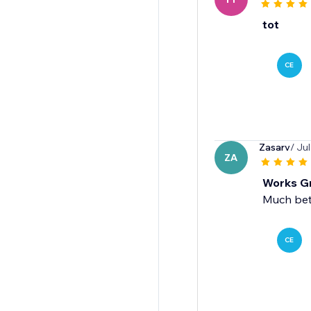
tot
CE
Zasarv
/ Ju
ZA
Works G
Much bett
CE