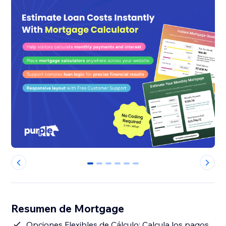
0
1
2
3
4
5
Resumen de Mortgage
Opciones Flexibles de Cálculo: Calcula los pagos