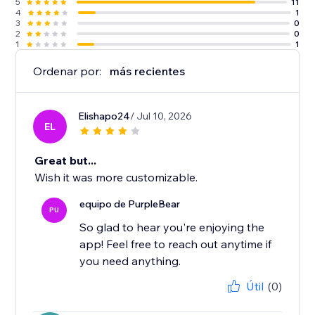
5
11
4
1
3
0
2
0
1
1
Ordenar por:
más recientes
Elishapo24
/ Jul 10, 2026
EL
Great but...
Wish it was more customizable.
equipo de PurpleBear
PU
So glad to hear you're enjoying the
app! Feel free to reach out anytime if
you need anything.
Útil
(0)