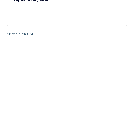
repeat every year
* Precio en USD.