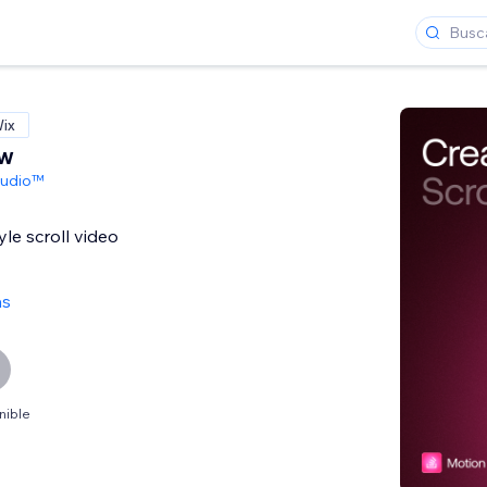
Wix
ow
tudio™
le scroll video
as
nible