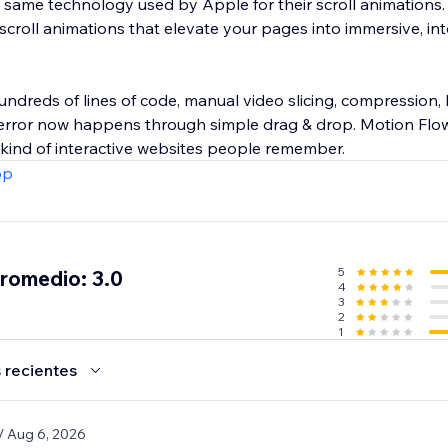
 same technology used by Apple for their scroll animations. 
croll animations that elevate your pages into immersive, int
.
ndreds of lines of code, manual video slicing, compression, 
 error now happens through simple drag & drop. Motion Flo
e kind of interactive websites people remember.
pp
5
promedio: 3.0
4
3
2
1
 recientes
/ Aug 6, 2026