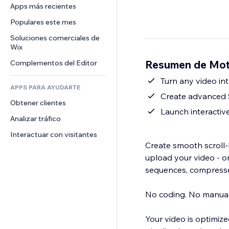
Conversión
Almacenamiento de mercancía
Apps más recientes
PDF
Efectos de imágenes
Chat
Triangulación de envíos
Compartir archivos
Populares este mes
Botones y menús
Comentarios
Precios y suscripciones
Noticias
Banners e insignias
Soluciones comerciales de 
Teléfono
Crowdfunding
Wix
Servicios de contenido
Calculadoras
Comunidad
Alimentos y bebidas
Resumen de Mot
Complementos del Editor
Efectos de texto
Buscar
Reseñas y testimonios
Clima
Turn any video int
CRM
APPS PARA AYUDARTE
Gráficos y tablas
Create advanced S
Obtener clientes
Launch interactive
Analizar tráfico
Interactuar con visitantes
Create smooth scroll-
upload your video - o
sequences, compresses
No coding. No manual
Your video is optimiz