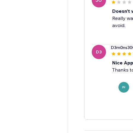
JO
Doesn't 
Really wa
avoid.
D3m0ns30
D3
Nice Ap
Thanks to
IN