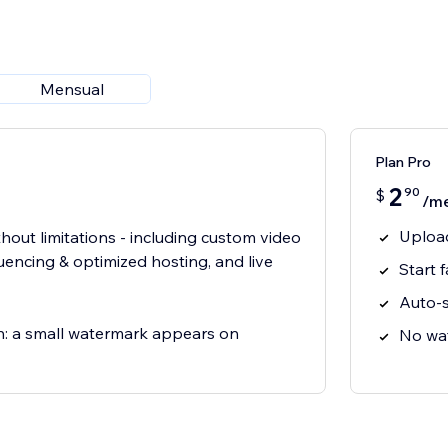
Mensual
Plan Pro
2
90
$
/m
Uploa
thout limitations - including custom video
encing & optimized hosting, and live
Start 
Auto-s
on: a small watermark appears on
No wat