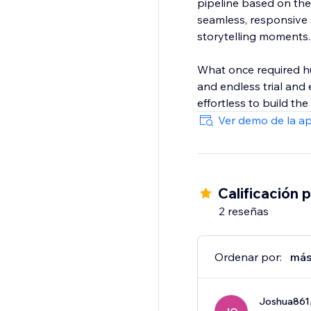
pipeline based on the
seamless, responsive s
storytelling moments
What once required hu
and endless trial and
effortless to build th
Ver demo de la a
Calificación 
2 reseñas
Ordenar por:
más
Joshua861