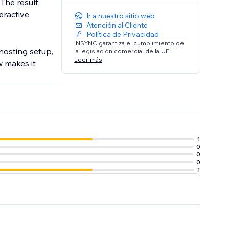
The result:
eractive
Ir a nuestro sitio web
Atención al Cliente
Política de Privacidad
INSYNC garantiza el cumplimiento de
hosting setup,
la legislación comercial de la UE.
Leer más
w makes it
1
0
0
0
1