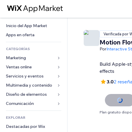
Inicio del App Market
Verificada por 
Apps en oferta
Motion Fl
Por
Interactive S
CATEGORÍAS
Marketing
Build Apple-sty
Ventas online
Anuncios
effects
Móvil
Servicios y eventos
Apps para tiendas
3.0
2 reseñ
Analíticas
Envíos y entregas
Multimedia y contenido
Hoteles
Redes sociales
Botones de venta
Eventos
Diseño de elementos
Galerías
SEO
Cursos online
Restaurantes
Música
Mapas y navegación
Comunicación 
Interacción
Impresión bajo demanda
Inmobiliarias
Pódcast
Privacidad y seguridad
Formularios
Plan gratuito dispo
Anuncios del sitio
Contabilidad
EXPLORAR
Reservas
Fotografía
Reloj
Blog
Email
Cupones y fidelización
Destacadas por Wix
Video
Plantillas para páginas
Encuestas