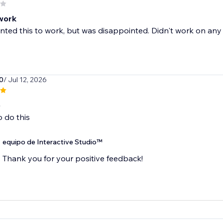
work
nted this to work, but was disappointed. Didn't work on any leve
0
/ Jul 12, 2026
p
 do this
equipo de Interactive Studio™
Thank you for your positive feedback!