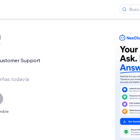
I
y
Customer Support
eñas todavía
nible