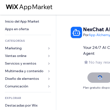
Inicio del App Market
NexChat A
Apps en oferta
Por
App Alchem
CATEGORÍAS
Your 24/7 AI 
Marketing
Agent
Ventas online
Anuncios
No hay res
Móvil
Servicios y eventos
Apps para tiendas
Analíticas
Envíos y entregas
Multimedia y contenido
Hoteles
Redes sociales
Botones de venta
Eventos
Diseño de elementos
Galerías
SEO
Cursos online
Restaurantes
Música
Mapas y navegación
Comunicación 
Plan gratuito dispo
Interacción
Impresión bajo demanda
Inmobiliarias
Pódcast
Privacidad y seguridad
Formularios
Anuncios del sitio
Contabilidad
EXPLORAR
Reservas
Fotografía
Reloj
Blog
Email
Cupones y fidelización
Destacadas por Wix
Video
Plantillas para páginas
Encuestas