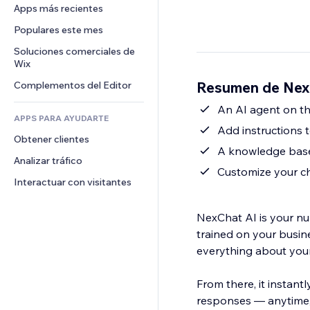
Conversión
Almacenamiento de mercancía
Apps más recientes
PDF
Efectos de imágenes
Chat
Triangulación de envíos
Compartir archivos
Populares este mes
Botones y menús
Comentarios
Precios y suscripciones
Noticias
Banners e insignias
Soluciones comerciales de 
Teléfono
Crowdfunding
Wix
Servicios de contenido
Calculadoras
Comunidad
Alimentos y bebidas
Resumen de Nex
Complementos del Editor
Efectos de texto
Buscar
Reseñas y testimonios
Clima
An AI agent on th
CRM
APPS PARA AYUDARTE
Gráficos y tablas
Add instructions 
Obtener clientes
A knowledge base 
Analizar tráfico
Customize your ch
Interactuar con visitantes
NexChat AI is your nu
trained on your busi
everything about your
From there, it instant
responses — anytime, 