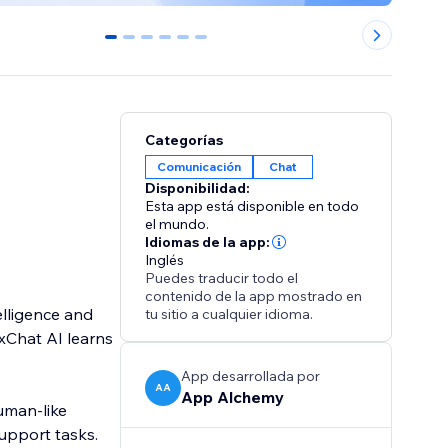
0
1
2
3
4
5
Categorías
Comunicación
Chat
Disponibilidad:
Esta app está disponible en todo
el mundo.
Idiomas de la app:
Inglés
Puedes traducir todo el
contenido de la app mostrado en
elligence and
tu sitio a cualquier idioma.
xChat AI learns
App desarrollada por
AA
App Alchemy
uman-like
upport tasks.