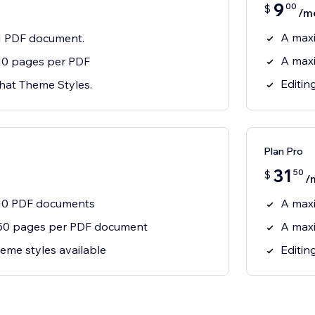
9
00
$
/m
A max
1 PDF document.
A max
10 pages per PDF
Editin
Chat Theme Styles.
Plan Pro
31
50
$
/
10 PDF documents
A max
50 pages per PDF document
A max
eme styles available
Editin