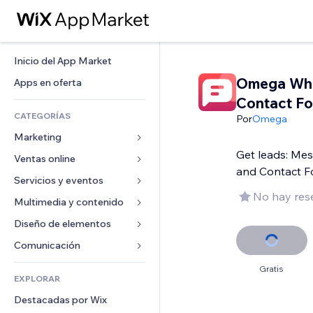
Inicio del App Market
Omega Wh
Apps en oferta
Contact F
CATEGORÍAS
Por
Omega
Marketing
Get leads: Me
Ventas online
Anuncios
and Contact 
Móvil
Servicios y eventos
Apps para tiendas
No hay res
Analíticas
Envíos y entregas
Multimedia y contenido
Hoteles
Redes sociales
Botones de venta
Eventos
Diseño de elementos
Galerías
SEO
Cursos online
Restaurantes
Música
Mapas y navegación
Comunicación 
Interacción
Impresión bajo demanda
Inmobiliarias
Pódcast
Privacidad y seguridad
Formularios
Gratis
Anuncios del sitio
Contabilidad
EXPLORAR
Reservas
Fotografía
Reloj
Blog
Email
Cupones y fidelización
Destacadas por Wix
Video
Plantillas para páginas
Encuestas