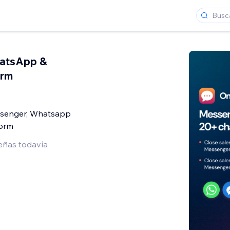
atsApp &
orm
ssenger, Whatsapp
Form
eñas todavía