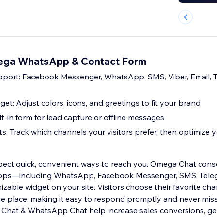
ga WhatsApp & Contact Form
pport: Facebook Messenger, WhatsApp, SMS, Viber, Email, 
t: Adjust colors, icons, and greetings to fit your brand
t-in form for lead capture or offline messages
ts: Track which channels your visitors prefer, then optimize
pect quick, convenient ways to reach you. Omega Chat cons
pps—including WhatsApp, Facebook Messenger, SMS, Teleg
izable widget on your site. Visitors choose their favorite ch
one place, making it easy to respond promptly and never mis
hat & WhatsApp Chat help increase sales conversions, gen