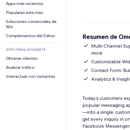
Conversión
Almacenamiento de mercancía
Apps más recientes
PDF
Efectos de imágenes
Chat
Triangulación de envíos
Compartir archivos
Populares este mes
Botones y menús
Comentarios
Precios y suscripciones
Noticias
Banners e insignias
Soluciones comerciales de 
Teléfono
Crowdfunding
Wix
Servicios de contenido
Calculadoras
Comunidad
Alimentos y bebidas
Resumen de Ome
Complementos del Editor
Efectos de texto
Buscar
Reseñas y testimonios
Clima
Multi-Channel Su
CRM
APPS PARA AYUDARTE
more
Gráficos y tablas
Obtener clientes
Customizable Widge
Analizar tráfico
Contact Form: Buil
Interactuar con visitantes
Analytics & Insigh
Today’s customers ex
popular messaging a
—into a single, custom
get every inquiry in 
Facebook Messenger C