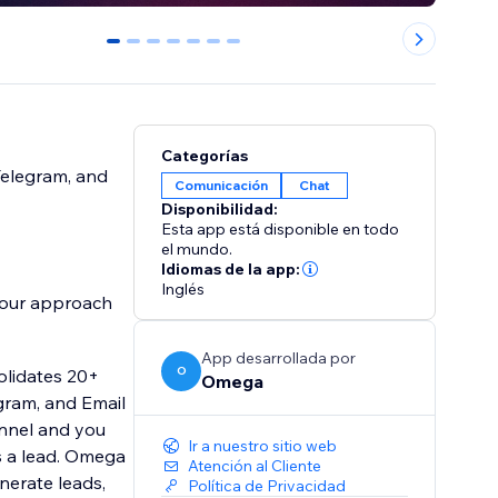
0
1
2
3
4
5
6
Categorías
Telegram, and
Comunicación
Chat
Disponibilidad:
Esta app está disponible en todo
el mundo.
Idiomas de la app:
Inglés
 your approach
App desarrollada por
O
olidates 20+
Omega
ram, and Email
annel and you
Ir a nuestro sitio web
s a lead. Omega
Atención al Cliente
erate leads,
Política de Privacidad