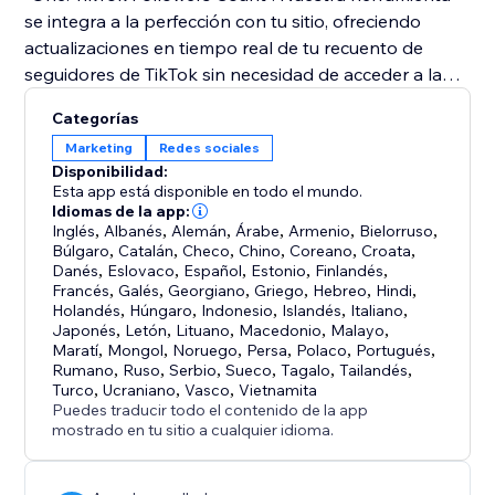
se integra a la perfección con tu sitio, ofreciendo
actualizaciones en tiempo real de tu recuento de
seguidores de TikTok sin necesidad de acceder a la
cuenta.
Categorías
Marketing
Redes sociales
Muestra tu popularidad en TikTok con "One: TikTok
Disponibilidad:
Followers Count" y convierte tu web en un centro de
Esta app está disponible en todo el mundo.
interacción social y crecimiento de marca.
Idiomas de la app:
Inglés
,
Albanés
,
Alemán
,
Árabe
,
Armenio
,
Bielorruso
,
Búlgaro
,
Catalán
,
Checo
,
Chino
,
Coreano
,
Croata
,
Danés
,
Eslovaco
,
Español
,
Estonio
,
Finlandés
,
Francés
,
Galés
,
Georgiano
,
Griego
,
Hebreo
,
Hindi
,
Holandés
,
Húngaro
,
Indonesio
,
Islandés
,
Italiano
,
Japonés
,
Letón
,
Lituano
,
Macedonio
,
Malayo
,
Maratí
,
Mongol
,
Noruego
,
Persa
,
Polaco
,
Portugués
,
Rumano
,
Ruso
,
Serbio
,
Sueco
,
Tagalo
,
Tailandés
,
Turco
,
Ucraniano
,
Vasco
,
Vietnamita
Puedes traducir todo el contenido de la app
mostrado en tu sitio a cualquier idioma.