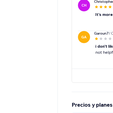
Christophe
CH
It's more
Garoun7
/ 
GA
i don't lik
not helpf
Precios y planes