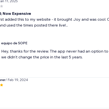
Jan 11, 2025
; Now Expensive
rst added this to my website - it brought Joy and was cool. Or
nd used the times posted there live!...
equipo de SOPE
Hey, thanks for the review. The app never had an option to 
we didn't change the price in the last 5 years.
rer
/ Feb 19, 2024