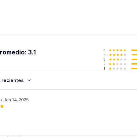
5
promedio: 3.1
4
3
2
1
 recientes
4
/ Jan 14, 2025