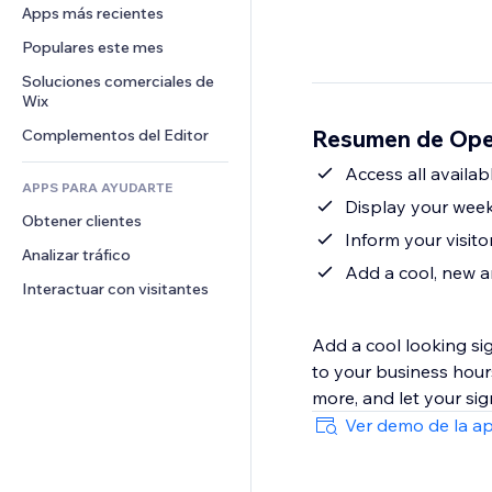
Conversión
Almacenamiento de mercancía
Apps más recientes
PDF
Efectos de imágenes
Chat
Triangulación de envíos
Compartir archivos
Populares este mes
Botones y menús
Comentarios
Precios y suscripciones
Noticias
Banners e insignias
Soluciones comerciales de 
Teléfono
Crowdfunding
Wix
Servicios de contenido
Calculadoras
Comunidad
Alimentos y bebidas
Resumen de Ope
Complementos del Editor
Efectos de texto
Buscar
Reseñas y testimonios
Clima
Access all availab
CRM
APPS PARA AYUDARTE
Gráficos y tablas
Display your week
Obtener clientes
Inform your visit
Analizar tráfico
Add a cool, new a
Interactuar con visitantes
Add a cool looking si
to your business hour
more, and let your sig
Ver demo de la a