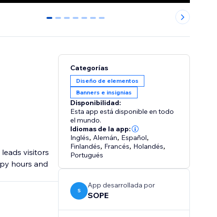
0
1
2
3
4
5
6
Categorías
Diseño de elementos
Banners e insignias
Disponibilidad:
Esta app está disponible en todo
el mundo.
Idiomas de la app:
Inglés
,
Alemán
,
Español
,
Finlandés
,
Francés
,
Holandés
,
leads visitors
Portugués
ppy hours and
App desarrollada por
S
SOPE