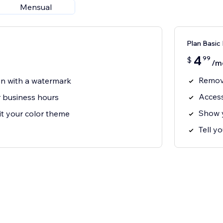
Mensual
Plan Basic
4
99
$
/m
Remove
gn with a watermark
Access
 business hours
Show y
it your color theme
Tell y