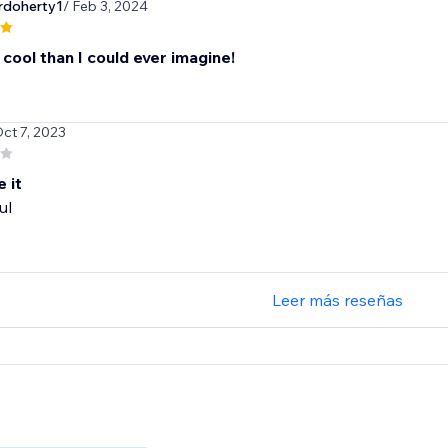
rdoherty1
/ Feb 3, 2024
 cool than I could ever imagine!
Oct 7, 2023
e it
ul
Leer más reseñas