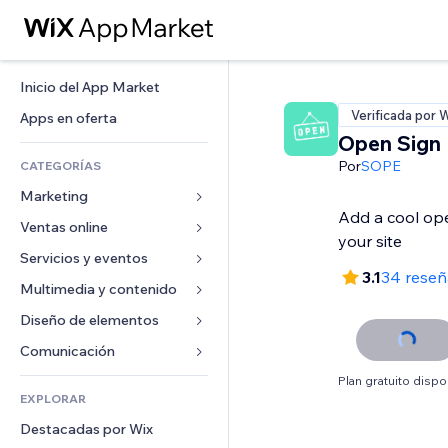
Inicio del App Market
Verificada por 
Apps en oferta
Open Sign
Por
SOPE
CATEGORÍAS
Marketing
Add a cool ope
Ventas online
Anuncios
your site
Móvil
Servicios y eventos
Apps para tiendas
3.1
34 reseñ
Analíticas
Envíos y entregas
Multimedia y contenido
Hoteles
Redes sociales
Botones de venta
Eventos
Diseño de elementos
Galerías
SEO
Cursos online
Restaurantes
Música
Mapas y navegación
Comunicación 
Interacción
Impresión bajo demanda
Inmobiliarias
Pódcast
Privacidad y seguridad
Formularios
Plan gratuito dispo
Anuncios del sitio
Contabilidad
EXPLORAR
Reservas
Fotografía
Reloj
Blog
Email
Cupones y fidelización
Destacadas por Wix
Video
Plantillas para páginas
Encuestas