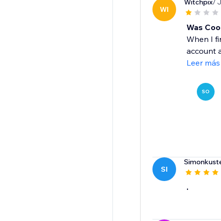
Witchpix
/ 
WI
Was Cool
When I fi
account a
Leer más
SO
Simonkuste
SI
.