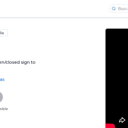
Wix
n/closed sign to
as
nible