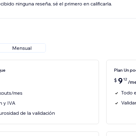
ibido ninguna reseña, sé el primero en calificarla.
Mensual
que
Plan Un p
9
12
$
/m
Todo e
ckouts/mes
Valida
ón y IVA
gurosidad de la validación