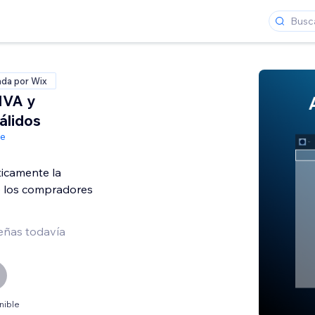
ada por Wix
IVA y
álidos
de
ticamente la
e los compradores
eñas todavía
nible