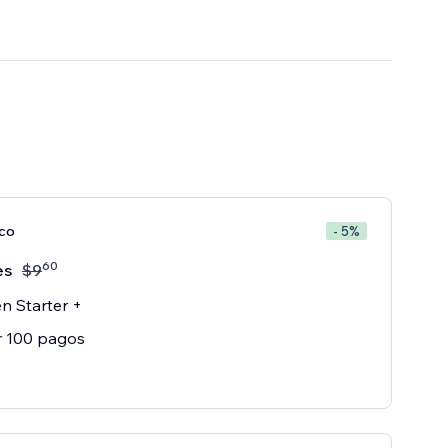
oco
- 5%
60
es
$
9
n Starter +
r 100 pagos