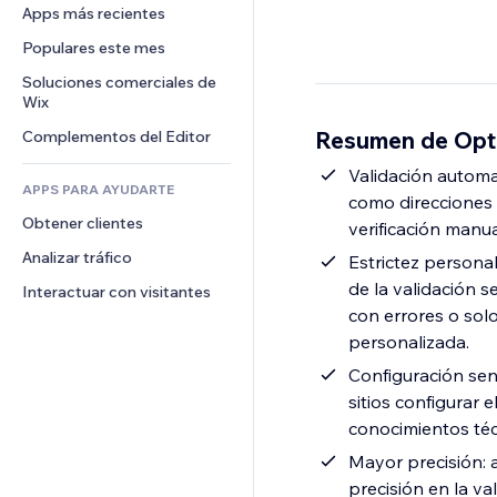
Conversión
Almacenamiento de mercancía
Apps más recientes
PDF
Efectos de imágenes
Chat
Triangulación de envíos
Compartir archivos
Populares este mes
Botones y menús
Comentarios
Precios y suscripciones
Noticias
Banners e insignias
Soluciones comerciales de 
Teléfono
Crowdfunding
Wix
Servicios de contenido
Calculadoras
Comunidad
Alimentos y bebidas
Resumen de Optim
Complementos del Editor
Efectos de texto
Buscar
Reseñas y testimonios
Clima
Validación automat
CRM
APPS PARA AYUDARTE
como direcciones e
Gráficos y tablas
Obtener clientes
verificación manual
Analizar tráfico
Estrictez personali
de la validación 
Interactuar con visitantes
con errores o solo
personalizada.
Configuración senc
sitios configurar 
conocimientos téc
Mayor precisión: 
precisión en la va