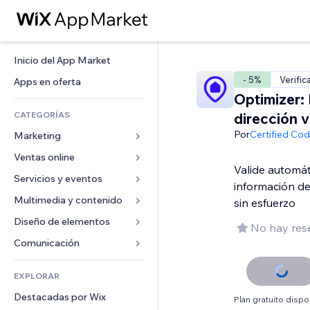
Inicio del App Market
- 5%
Verific
Apps en oferta
Optimizer: 
CATEGORÍAS
dirección v
Por
Certified Co
Marketing
Ventas online
Anuncios
Valide automá
Móvil
Servicios y eventos
Apps para tiendas
información d
Analíticas
Envíos y entregas
Multimedia y contenido
Hoteles
sin esfuerzo
Redes sociales
Botones de venta
Eventos
Diseño de elementos
Galerías
No hay res
SEO
Cursos online
Restaurantes
Música
Mapas y navegación
Comunicación 
Interacción
Impresión bajo demanda
Inmobiliarias
Pódcast
Privacidad y seguridad
Formularios
Anuncios del sitio
Contabilidad
EXPLORAR
Reservas
Fotografía
Reloj
Blog
Email
Cupones y fidelización
Destacadas por Wix
Video
Plan gratuito dispo
Plantillas para páginas
Encuestas