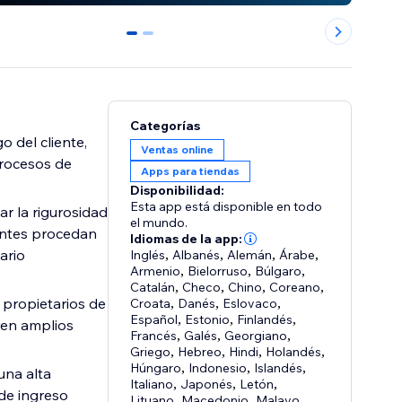
0
1
Categorías
o del cliente,
Ventas online
procesos de
Apps para tiendas
Disponibilidad:
Esta app está disponible en todo
tar la rigurosidad
el mundo.
ientes procedan
Idiomas de la app:
ario
Inglés
,
Albanés
,
Alemán
,
Árabe
,
Armenio
,
Bielorruso
,
Búlgaro
,
Catalán
,
Checo
,
Chino
,
Coreano
,
s propietarios de
Croata
,
Danés
,
Eslovaco
,
Español
,
Estonio
,
Finlandés
,
eren amplios
Francés
,
Galés
,
Georgiano
,
Griego
,
Hebreo
,
Hindi
,
Holandés
,
Húngaro
,
Indonesio
,
Islandés
,
una alta
Italiano
,
Japonés
,
Letón
,
 de ingreso
Lituano
,
Macedonio
,
Malayo
,