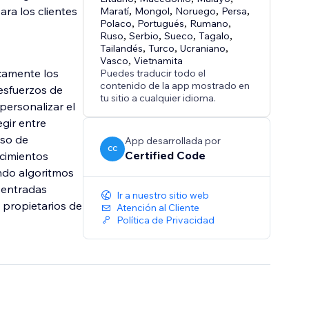
ara los clientes
Maratí
,
Mongol
,
Noruego
,
Persa
,
Polaco
,
Portugués
,
Rumano
,
Ruso
,
Serbio
,
Sueco
,
Tagalo
,
Tailandés
,
Turco
,
Ucraniano
,
Vasco
,
Vietnamita
icamente los
Puedes traducir todo el
contenido de la app mostrado en
 esfuerzos de
tu sitio a cualquier idioma.
 personalizar el
egir entre
eso de
App desarrollada por
CC
Certified Code
ocimientos
ndo algoritmos
e entradas
Ir a nuestro sitio web
s propietarios de
Atención al Cliente
Política de Privacidad