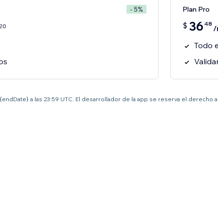
Plan Pro
- 5%
36
48
$
20
/
Todo e
os
Valida
el {endDate} a las 23:59 UTC. El desarrollador de la app se reserva el derecho