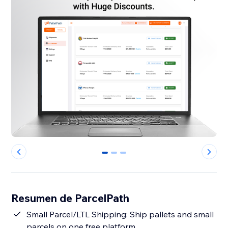
0
1
2
Resumen de ParcelPath
Small Parcel/LTL Shipping: Ship pallets and small
parcels on one free platform