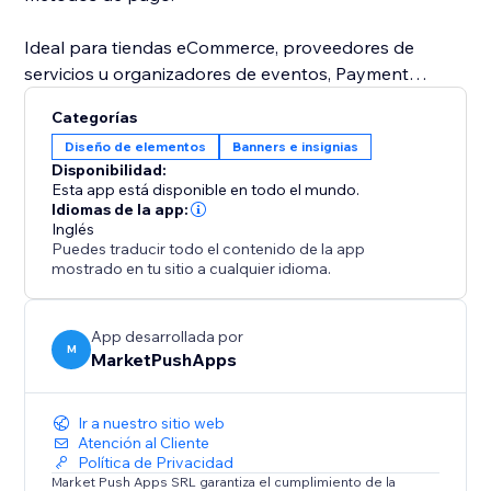
Ideal para tiendas eCommerce, proveedores de
servicios u organizadores de eventos, Payment
Methods ayuda a generar confianza y hace que tu
Categorías
sitio sea más confiable en cada etapa del recorrido
Diseño de elementos
Banners e insignias
del cliente.
Disponibilidad:
Esta app está disponible en todo el mundo.
Idiomas de la app:
Inglés
Puedes traducir todo el contenido de la app
mostrado en tu sitio a cualquier idioma.
App desarrollada por
M
MarketPushApps
Ir a nuestro sitio web
Atención al Cliente
Política de Privacidad
Market Push Apps SRL garantiza el cumplimiento de la