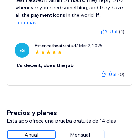
team added it within 24 hours. They reply 24/7
whenever you need something, and they have
all the payment icons in the world. If...
Leer más
Útil
(1)
Essencetheatrestud
/ Mar 2, 2025
ES
It's decent, does the job
Útil
(0)
Precios y planes
Esta app ofrece una prueba gratuita de 14 días
Anual
Mensual