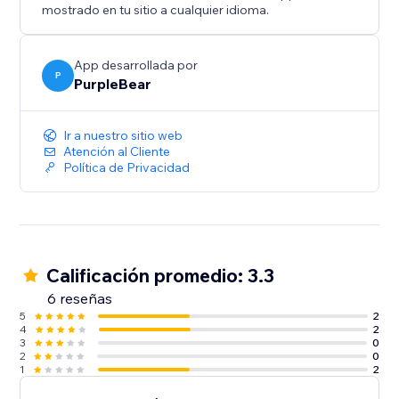
catálogos, folletos y más.
mostrado en tu sitio a cualquier idioma.
App desarrollada por
P
PurpleBear
Ir a nuestro sitio web
Atención al Cliente
Política de Privacidad
Calificación promedio: 3.3
6 reseñas
5
2
4
2
3
0
2
0
1
2