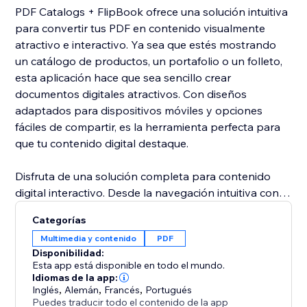
PDF Catalogs + FlipBook ofrece una solución intuitiva
para convertir tus PDF en contenido visualmente
atractivo e interactivo. Ya sea que estés mostrando
un catálogo de productos, un portafolio o un folleto,
esta aplicación hace que sea sencillo crear
documentos digitales atractivos. Con diseños
adaptados para dispositivos móviles y opciones
fáciles de compartir, es la herramienta perfecta para
que tu contenido digital destaque.
Disfruta de una solución completa para contenido
digital interactivo. Desde la navegación intuitiva con
desplazamiento del ratón, hasta la reproducción
Categorías
automática y efectos de sonido envolventes al
Multimedia y contenido
PDF
deslizar, esta aplicación eleva tus PDFs a flipbooks
Disponibilidad:
cautivadores. Con miniaturas personalizables, una
Esta app está disponible en todo el mundo.
barra de herramientas y opciones fáciles de descarga,
Idiomas de la app:
Inglés
,
Alemán
,
Francés
,
Portugués
PDF Catalogs + FlipBook es ideal para mostrar
Puedes traducir todo el contenido de la app