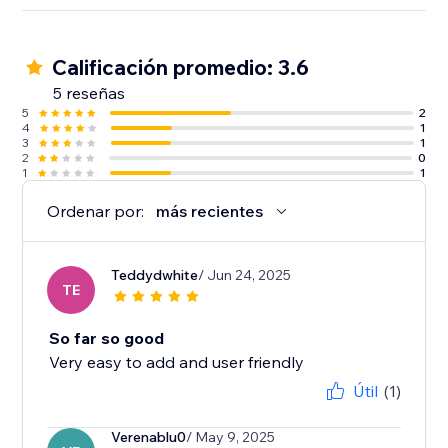
Calificación promedio: 3.6
5 reseñas
5
2
4
1
3
1
2
0
1
1
Ordenar por:
más recientes
Teddydwhite
/ Jun 24, 2025
TE
So far so good
Very easy to add and user friendly
Útil
(1)
Verenablu0
/ May 9, 2025