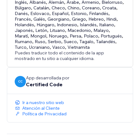
Inglés
,
Albanés
,
Alemán
,
Árabe
,
Armenio
,
Bielorruso
,
Búlgaro
,
Catalán
,
Checo
,
Chino
,
Coreano
,
Croata
,
Danés
,
Eslovaco
,
Español
,
Estonio
,
Finlandés
,
Francés
,
Galés
,
Georgiano
,
Griego
,
Hebreo
,
Hindi
,
Holandés
,
Húngaro
,
Indonesio
,
Islandés
,
Italiano
,
Japonés
,
Letón
,
Lituano
,
Macedonio
,
Malayo
,
Maratí
,
Mongol
,
Noruego
,
Persa
,
Polaco
,
Portugués
,
Rumano
,
Ruso
,
Serbio
,
Sueco
,
Tagalo
,
Tailandés
,
Turco
,
Ucraniano
,
Vasco
,
Vietnamita
Puedes traducir todo el contenido de la app
mostrado en tu sitio a cualquier idioma.
App desarrollada por
CC
Certified Code
Ir a nuestro sitio web
Atención al Cliente
Política de Privacidad