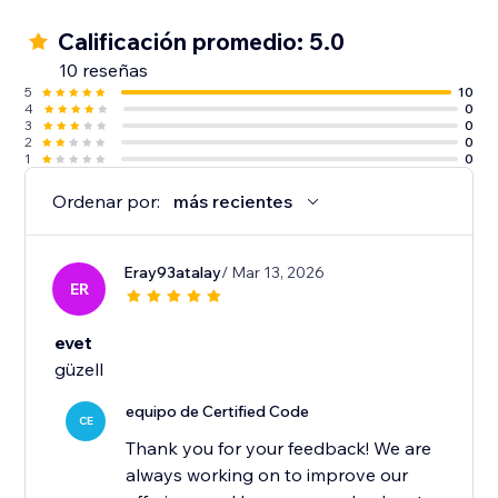
Calificación promedio: 5.0
10 reseñas
5
10
4
0
3
0
2
0
1
0
Ordenar por:
más recientes
Eray93atalay
/ Mar 13, 2026
ER
evet
güzell
equipo de Certified Code
CE
Thank you for your feedback! We are
always working on to improve our