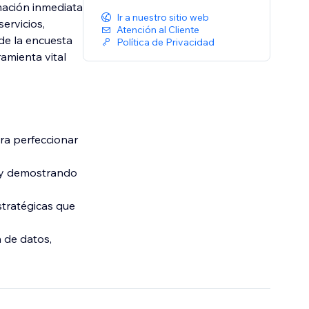
mación inmediata
Ir a nuestro sitio web
ervicios,
Atención al Cliente
 de la encuesta
Política de Privacidad
amienta vital
ara perfeccionar
n y demostrando
stratégicas que
 de datos,