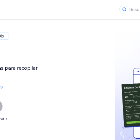
Wix
s para recopilar
as
ratis