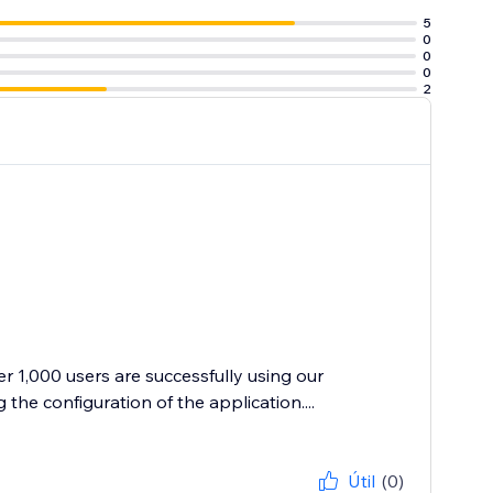
5
0
0
0
2
r 1,000 users are successfully using our
the configuration of the application....
Útil
(0)