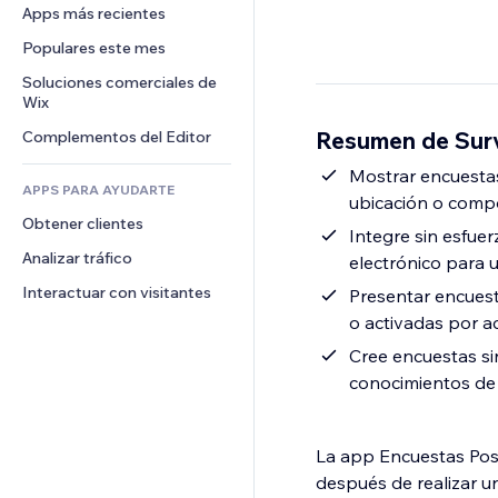
Conversión
Almacenamiento de mercancía
Apps más recientes
PDF
Efectos de imágenes
Chat
Triangulación de envíos
Compartir archivos
Populares este mes
Botones y menús
Comentarios
Precios y suscripciones
Noticias
Banners e insignias
Soluciones comerciales de 
Teléfono
Crowdfunding
Wix
Servicios de contenido
Calculadoras
Comunidad
Alimentos y bebidas
Resumen de Sur
Complementos del Editor
Efectos de texto
Buscar
Reseñas y testimonios
Clima
Mostrar encuestas
CRM
APPS PARA AYUDARTE
ubicación o comp
Gráficos y tablas
Obtener clientes
Integre sin esfue
Analizar tráfico
electrónico para u
Interactuar con visitantes
Presentar encuest
o activadas por ac
Cree encuestas sin
conocimientos de 
La app Encuestas Post
después de realizar u