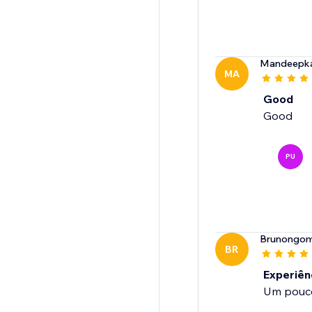
Mandeepk
MA
Good
Good
PU
Brunongo
BR
Experiênc
Um pouco 