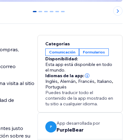
0
1
2
3
4
5
Categorías
compras,
Comunicación
Formularios
Disponibilidad:
Esta app está disponible en todo
 correo
el mundo.
Idiomas de la app:
Inglés
,
Alemán
,
Francés
,
Italiano
,
visita al sitio
Portugués
Puedes traducir todo el
contenido de la app mostrado en
idad de
tu sitio a cualquier idioma.
App desarrollada por
P
ntes justo
PurpleBear
ción sobre su