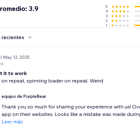
5
promedio: 3.9
4
3
2
1
 recientes
/ May 12, 2025
 it to work
 on repeat, spinning loader on repeat. Weird
equipo de PurpleBear
Thank you so much for sharing your experience with us! Ove
app on their websites. Looks like a mistake was made during 
Leer más