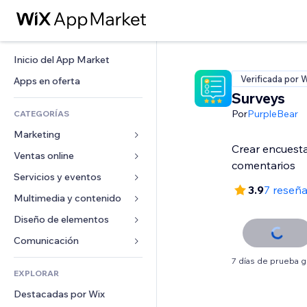
Inicio del App Market
Verificada por 
Apps en oferta
Surveys
Por
PurpleBear
CATEGORÍAS
Marketing
Crear encuesta
Ventas online
Anuncios
comentarios
Móvil
Servicios y eventos
Apps para tiendas
3.9
7 reseñ
Analíticas
Envíos y entregas
Multimedia y contenido
Hoteles
Redes sociales
Botones de venta
Eventos
Diseño de elementos
Galerías
SEO
Cursos online
Restaurantes
Música
Mapas y navegación
Comunicación 
Interacción
Impresión bajo demanda
Inmobiliarias
Pódcast
Privacidad y seguridad
Formularios
7 días de prueba g
Anuncios del sitio
Contabilidad
EXPLORAR
Reservas
Fotografía
Reloj
Blog
Email
Cupones y fidelización
Destacadas por Wix
Video
Plantillas para páginas
Encuestas