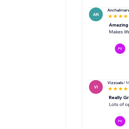
Anchalmar
AN
Amazing
Makes lif
PU
Vizzuals
/ M
VI
Really Gr
Lots of o
PU