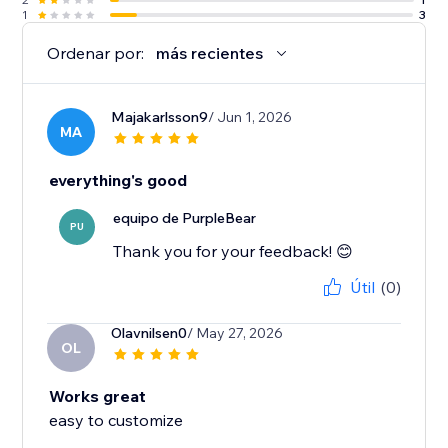
1
3
Ordenar por:
más recientes
Majakarlsson9
/ Jun 1, 2026
MA
everything's good
equipo de PurpleBear
PU
Thank you for your feedback! 😊
Útil
(0)
Olavnilsen0
/ May 27, 2026
OL
Works great
easy to customize