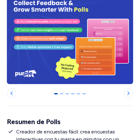
0
1
2
3
4
5
Resumen de Polls
Creador de encuestas fácil: crea encuestas
interactivas con tu marca en minutos con un