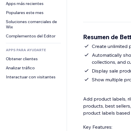
Conversión
Almacenamiento de mercancía
Apps más recientes
PDF
Efectos de imágenes
Chat
Triangulación de envíos
Compartir archivos
Populares este mes
Botones y menús
Comentarios
Precios y suscripciones
Noticias
Banners e insignias
Soluciones comerciales de 
Teléfono
Crowdfunding
Wix
Servicios de contenido
Calculadoras
Comunidad
Alimentos y bebidas
Resumen de Bett
Complementos del Editor
Efectos de texto
Buscar
Reseñas y testimonios
Clima
Create unlimited 
CRM
APPS PARA AYUDARTE
Gráficos y tablas
Automatically sho
Obtener clientes
collections, and c
Analizar tráfico
Display sale prod
Interactuar con visitantes
Show multiple pro
Add product labels, ri
products, best seller
product labels based o
Key Features: