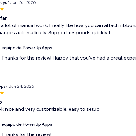
seys
/ Jun 26, 2026
far
 lot of manual work. I really like how you can attach ribbon
hanges automatically. Support responds quickly too
equipo de PowerUp Apps
Thanks for the review! Happy that you've had a great expe
pps
/ Jun 24, 2026
p
ok nice and very customizable, easy to setup
equipo de PowerUp Apps
Thanks for the review!