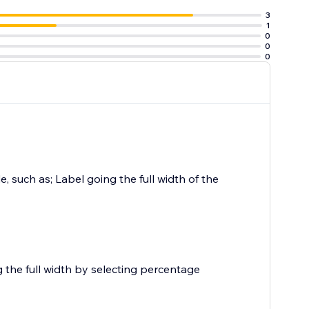
3
1
0
0
0
such as; Label going the full width of the
g the full width by selecting percentage