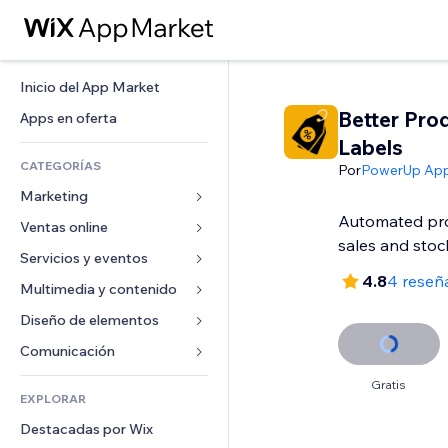
Inicio del App Market
Better Pro
Apps en oferta
Labels
CATEGORÍAS
Por
PowerUp Ap
Marketing
Automated pro
Ventas online
Anuncios
sales and stoc
Móvil
Servicios y eventos
Apps para tiendas
4.8
4 reseñ
Analíticas
Envíos y entregas
Multimedia y contenido
Hoteles
Redes sociales
Botones de venta
Eventos
Diseño de elementos
Galerías
SEO
Cursos online
Restaurantes
Música
Mapas y navegación
Comunicación 
Interacción
Impresión bajo demanda
Inmobiliarias
Pódcast
Privacidad y seguridad
Formularios
Gratis
Anuncios del sitio
Contabilidad
EXPLORAR
Reservas
Fotografía
Reloj
Blog
Email
Cupones y fidelización
Destacadas por Wix
Video
Plantillas para páginas
Encuestas