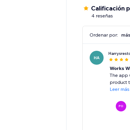
Calificación 
4 reseñas
Ordenar por:
más
Harrysrest
HA
Works We
The app w
product t
Leer más
PO