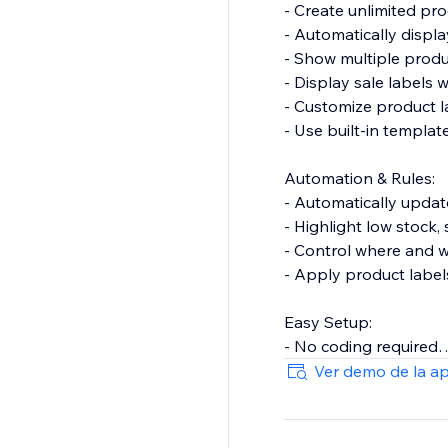
- Create unlimited pr
- Automatically displa
- Show multiple prod
- Display sale labels
- Customize product la
- Use built-in templa
Automation & Rules:
- Automatically upda
- Highlight low stock,
- Control where and 
- Apply product label
Easy Setup:
- No coding required
- Works across produc
Ver demo de la a
- Set up in minutes