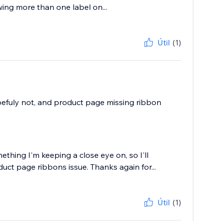
wing more than one label on...
Útil
(1)
opefuly not, and product page missing ribbon
thing I'm keeping a close eye on, so I'll
duct page ribbons issue. Thanks again for...
Útil
(1)