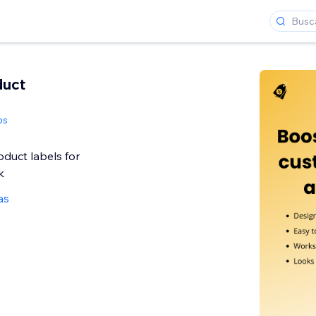
duct
ps
duct labels for
k
as