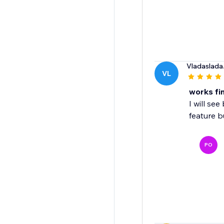
Vladaslada
VL
works fin
I will se
feature b
PO