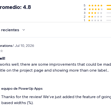
5
promedio: 4.8
4
3
2
1
 recientes
orations
/ Jul 10, 2026
ll!
orks well, there are some improvements that could be made, 
itle on the project page and showing more than one label...
equipo de PowerUp Apps
Thanks for the review! We've just added the feature of goin
based widths (%).