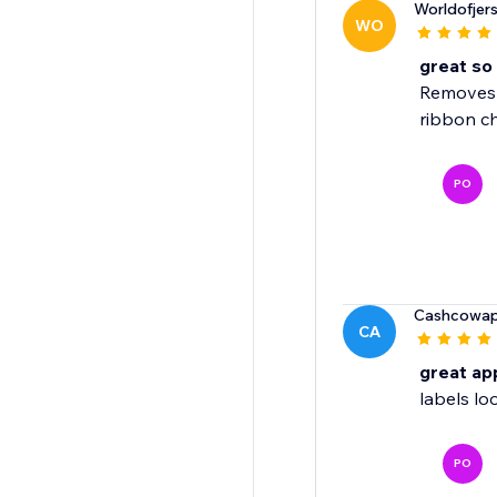
Worldofjer
WO
great so 
Removes a
ribbon c
PO
Cashcowa
CA
great ap
labels lo
PO