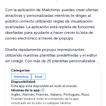
Con la aplicación de Mailchimp, puedes crear ofertas
atractivas y personalizadas mientras te diriges al
público correcto utilizando reglas de visualización
avanzadas. La aplicación está repleta de funciones
diseñadas para ayudarte a hacer crecer tu lista de
correo electrónico a través de popups.
Diseña rápidamente popups impresionantes
utilizando nuestras plantillas predefinidas y el editor
sin código. Con más de 25 plantillas personalizables,
puedes crear fácilmente popups que se ajusten a tu
Categorías
marca y lleguen a los visitantes adecuados en el
Marketing
Email
momento correcto.
Disponibilidad:
Esta app está disponible en todo el mundo.
Integra tus formularios con Mailchimp de manera
Idiomas de la app:
Inglés
,
Alemán
,
Francés
,
Italiano
,
Portugués
,
Ruso
sencilla con solo unos clics. La aplicación ofrece una
Puedes traducir todo el contenido de la app
interfaz de formulario totalmente personalizable, lo
mostrado en tu sitio a cualquier idioma.