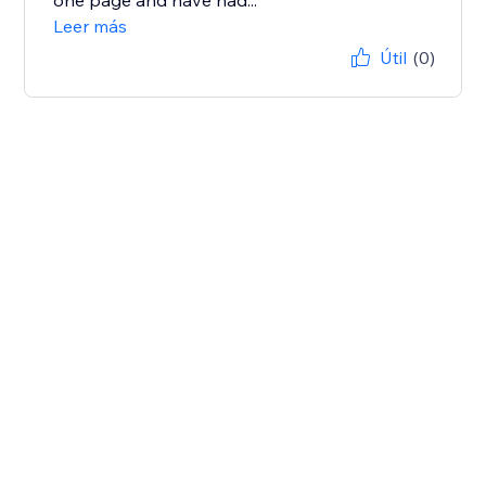
one page and have had...
Leer más
Útil
(0)