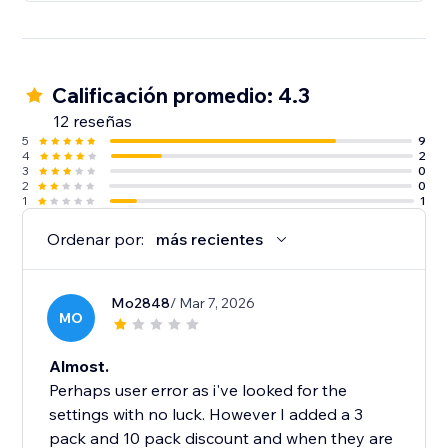
Calificación promedio: 4.3
12 reseñas
5
9
4
2
3
0
2
0
1
1
Ordenar por:
más recientes
Mo2848
/ Mar 7, 2026
MO
Almost.
Perhaps user error as i've looked for the
settings with no luck. However I added a 3
pack and 10 pack discount and when they are