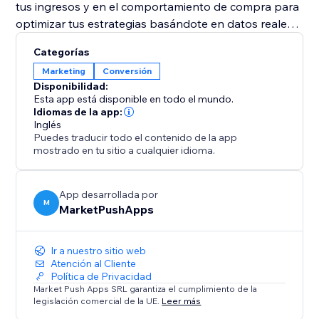
tus ingresos y en el comportamiento de compra para
optimizar tus estrategias basándote en datos reales.
Categorías
Perfectamente integrada, Quantity & Volume
Marketing
Conversión
Discounts te permite crear promociones irresistibles
Disponibilidad:
de manera sencilla. ¡Empieza hoy mismo a aumentar
Esta app está disponible en todo el mundo.
tus ventas y el valor de cada carrito!
Idiomas de la app:
Inglés
Puedes traducir todo el contenido de la app
mostrado en tu sitio a cualquier idioma.
App desarrollada por
M
MarketPushApps
Ir a nuestro sitio web
Atención al Cliente
Política de Privacidad
Market Push Apps SRL garantiza el cumplimiento de la
legislación comercial de la UE.
Leer más