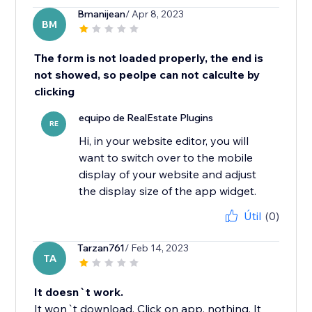
Bmanijean
/ Apr 8, 2023
BM
The form is not loaded properly, the end is
not showed, so peolpe can not calculte by
clicking
equipo de RealEstate Plugins
RE
Hi, in your website editor, you will
want to switch over to the mobile
display of your website and adjust
the display size of the app widget.
Útil
(0)
Tarzan761
/ Feb 14, 2023
TA
It doesn`t work.
It won`t download. Click on app, nothing. It