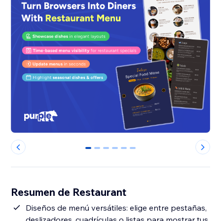
0
1
2
3
4
5
Resumen de Restaurant
Diseños de menú versátiles: elige entre pestañas,
deslizadores, cuadrículas o listas para mostrar tus