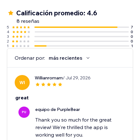
Calificación promedio: 4.6
8 reseñas
5
7
4
0
3
0
2
0
1
1
Ordenar por:
más recientes
Willianromam
/ Jul 29, 2026
WI
great
equipo de PurpleBear
PU
Thank you so much for the great
review! We're thrilled the app is
working well for you.