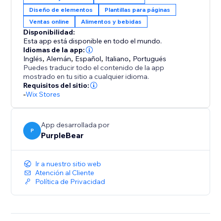
momento con cambios estacionales o nuevas
Diseño de elementos
Plantillas para páginas
adiciones.
Ventas online
Alimentos y bebidas
Disponibilidad:
Refleja la Identidad de Tu Marca – Adapta cada
Esta app está disponible en todo el mundo.
elemento de diseño para que coincida con la
Idiomas de la app:
Inglés
,
Alemán
,
Español
,
Italiano
,
Portugués
personalidad de tu restaurante.
Puedes traducir todo el contenido de la app
mostrado en tu sitio a cualquier idioma.
Llega a Cada Invitado – Los menús optimizados para
Requisitos del sitio:
-
Wix Stores
dispositivos móviles garantizan una experiencia fluida
en cualquier dispositivo.
App desarrollada por
Lleva tu restaurante en línea con estilo: instala la
P
PurpleBear
aplicación de menú de restaurante hoy y convierte a
tus visitantes en comensales.
Ir a nuestro sitio web
Atención al Cliente
Política de Privacidad