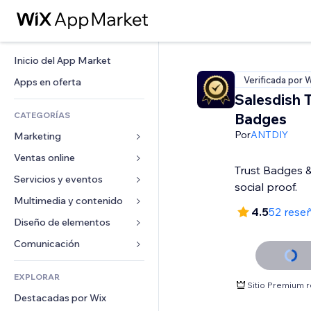
Inicio del App Market
Verificada por 
Apps en oferta
Salesdish T
CATEGORÍAS
Badges
Por
ANTDIY
Marketing
Ventas online
Anuncios
Trust Badges 
Móvil
Servicios y eventos
Apps para tiendas
social proof.
Analíticas
Envíos y entregas
Multimedia y contenido
Hoteles
4.5
52 rese
Redes sociales
Botones de venta
Eventos
Diseño de elementos
Galerías
SEO
Cursos online
Restaurantes
Música
Mapas y navegación
Comunicación 
Interacción
Impresión bajo demanda
Inmobiliarias
Pódcast
Privacidad y seguridad
Formularios
Anuncios del sitio
Contabilidad
EXPLORAR
Reservas
Fotografía
Reloj
Blog
Sitio Premium 
Email
Cupones y fidelización
Destacadas por Wix
Video
Plantillas para páginas
Encuestas