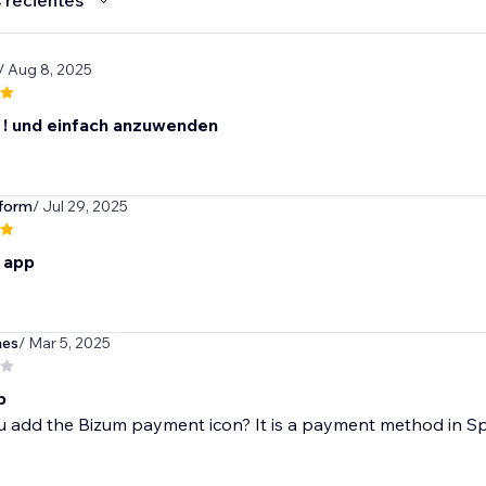
 recientes
/ Aug 8, 2025
! und einfach anzuwenden
form
/ Jul 29, 2025
s app
nes
/ Mar 5, 2025
p
u add the Bizum payment icon? It is a payment method in Sp