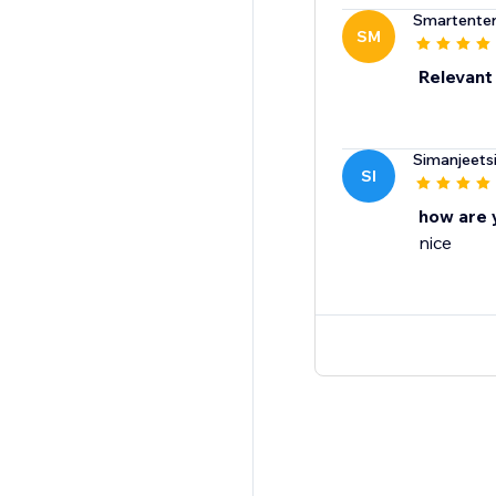
Smartenter
SM
Relevant
Simanjeets
SI
how are y
nice