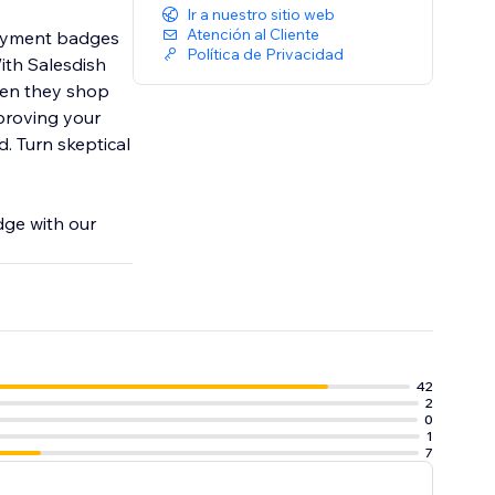
Ir a nuestro sitio web
Atención al Cliente
payment badges
Política de Privacidad
ith Salesdish
hen they shop
proving your
. Turn skeptical
dge with our
42
2
0
1
7