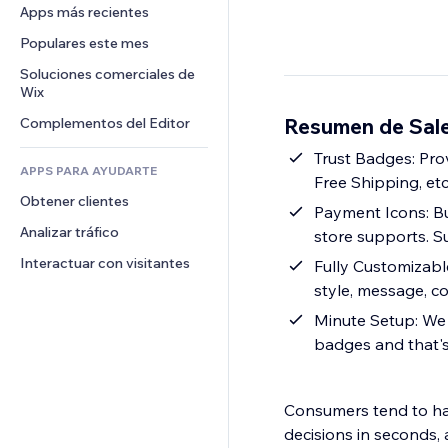
Conversión
Almacenamiento de mercancía
Apps más recientes
PDF
Efectos de imágenes
Chat
Triangulación de envíos
Compartir archivos
Populares este mes
Botones y menús
Comentarios
Precios y suscripciones
Noticias
Banners e insignias
Soluciones comerciales de 
Teléfono
Crowdfunding
Wix
Servicios de contenido
Calculadoras
Comunidad
Alimentos y bebidas
Resumen de Sale
Complementos del Editor
Efectos de texto
Buscar
Reseñas y testimonios
Clima
Trust Badges: Pro
CRM
APPS PARA AYUDARTE
Free Shipping, etc
Gráficos y tablas
Obtener clientes
Payment Icons: B
Analizar tráfico
store supports. S
Interactuar con visitantes
Fully Customizabl
style, message, c
Minute Setup: We 
badges and that's 
Consumers tend to ha
decisions in seconds, 