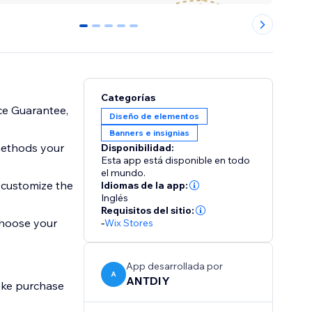
0
1
2
3
4
Categorías
ce Guarantee,
Diseño de elementos
Banners e insignias
methods your
Disponibilidad:
Esta app está disponible en todo
el mundo.
 customize the
Idiomas de la app:
Inglés
Requisitos del sitio:
choose your
-
Wix Stores
App desarrollada por
A
ANTDIY
ake purchase