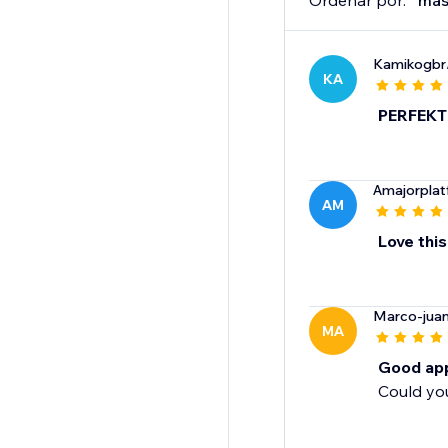
Ordenar por:
más
Kamikogbr
KA
PERFEKT 
Amajorplat
AM
Love thi
Marco-jua
MA
Good ap
Could yo