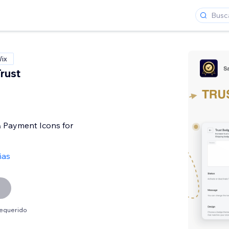
Wix
rust
& Payment Icons for
ñas
requerido