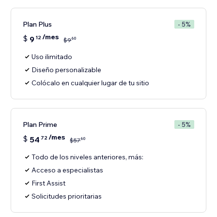
Plan Plus
- 5%
/mes
$
9
12
60
$
9
Uso ilimitado
Diseño personalizable
Colócalo en cualquier lugar de tu sitio
Plan Prime
- 5%
/mes
$
54
72
60
$
57
Todo de los niveles anteriores, más:
Acceso a especialistas
First Assist
Solicitudes prioritarias