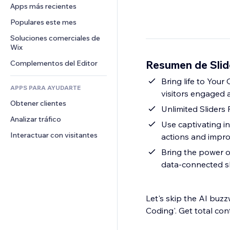
Conversión
Almacenamiento de mercancía
Apps más recientes
PDF
Efectos de imágenes
Chat
Triangulación de envíos
Compartir archivos
Populares este mes
Botones y menús
Comentarios
Precios y suscripciones
Noticias
Banners e insignias
Soluciones comerciales de 
Teléfono
Crowdfunding
Wix
Servicios de contenido
Calculadoras
Comunidad
Alimentos y bebidas
Resumen de Slid
Complementos del Editor
Efectos de texto
Buscar
Reseñas y testimonios
Clima
Bring life to Your
CRM
APPS PARA AYUDARTE
visitors engaged 
Gráficos y tablas
Obtener clientes
Unlimited Sliders
Analizar tráfico
Use captivating in
Interactuar con visitantes
actions and impro
Bring the power of
data-connected sli
Let's skip the AI buzz
Coding'. Get total con