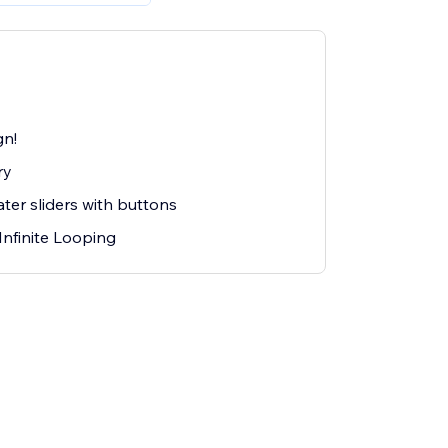
gn!
ry
ter sliders with buttons
Infinite Looping