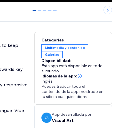
0
1
2
3
4
Categorías
X to keep
Multimedia y contenido
Galerías
Disponibilidad:
Esta app está disponible en todo
towards key
el mundo.
Idiomas de la app:
Inglés
ly responsive,
Puedes traducir todo el
contenido de la app mostrado en
tu sitio a cualquier idioma.
 vague 'Vibe
App desarrollada por
VA
Visual Art