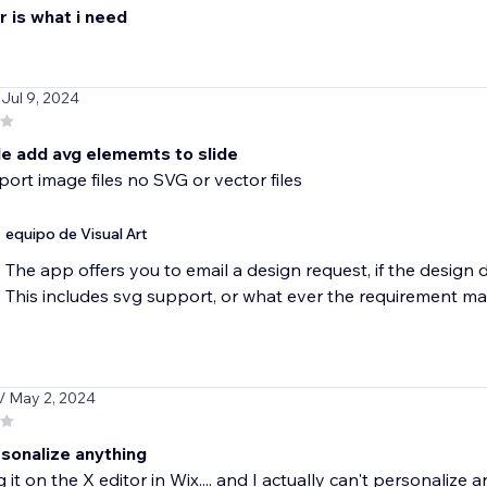
er is what i need
 Jul 9, 2024
ide add avg elememts to slide
ort image files no SVG or vector files
equipo de Visual Art
The app offers you to email a design request, if the design 
This includes svg support, or what ever the requirement ma
/ May 2, 2024
rsonalize anything
g it on the X editor in Wix.... and I actually can't personalize