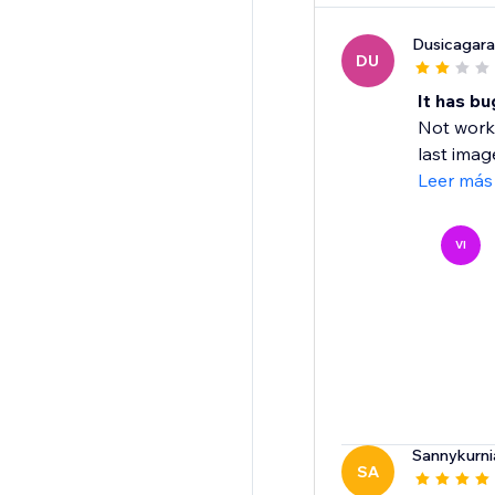
Dusicagara
DU
It has bu
Not worki
last image
Leer más
VI
Sannykurn
SA