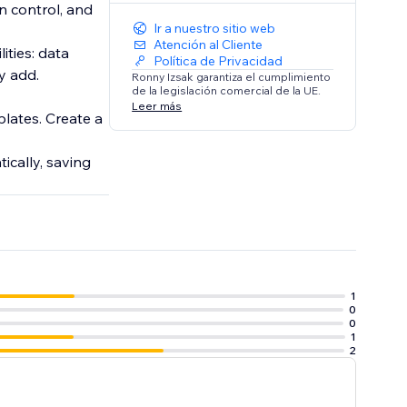
on control, and
Ir a nuestro sitio web
Atención al Cliente
ities: data
Política de Privacidad
y add.
Ronny Izsak garantiza el cumplimiento
de la legislación comercial de la UE.
Leer más
plates. Create a
ically, saving
1
0
0
1
2