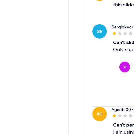
this slid
Sergiokvc
/
SE
Can’t sl
Only supp
VI
Agents007
AG
Can't pe
I am usin