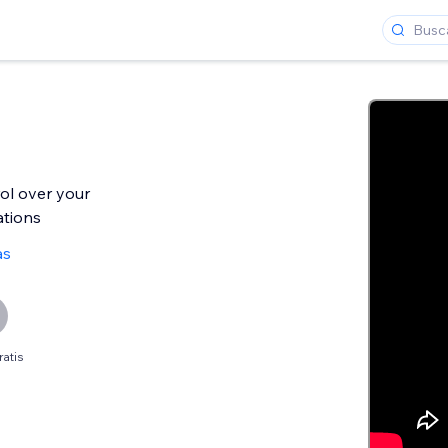
rol over your
ations
as
ratis