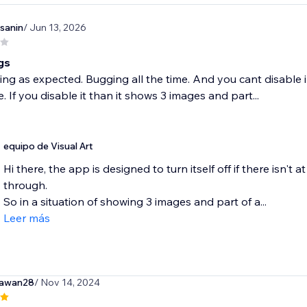
sanin
/ Jun 13, 2026
gs
ng as expected. Bugging all the time. And you cant disable in
. If you disable it than it shows 3 images and part...
equipo de Visual Art
Hi there, the app is designed to turn itself off if there isn't 
through.
So in a situation of showing 3 images and part of a...
Leer más
iawan28
/ Nov 14, 2024