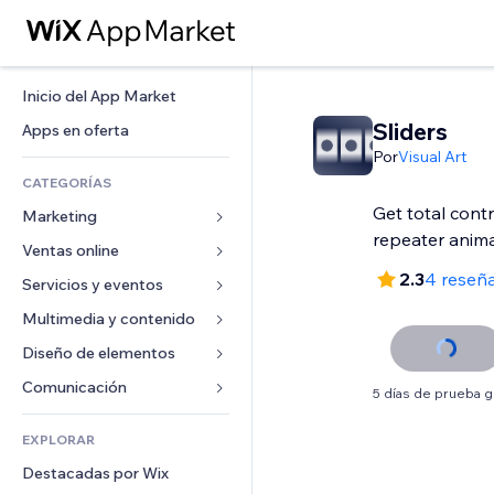
Inicio del App Market
Sliders
Apps en oferta
Por
Visual Art
CATEGORÍAS
Get total cont
Marketing
repeater anim
Ventas online
Anuncios
2.3
4 reseñ
Móvil
Servicios y eventos
Apps para tiendas
Analíticas
Envíos y entregas
Multimedia y contenido
Hoteles
Redes sociales
Botones de venta
Eventos
Diseño de elementos
Galerías
SEO
Cursos online
Restaurantes
Música
Mapas y navegación
Comunicación 
5 días de prueba g
Interacción
Impresión bajo demanda
Inmobiliarias
Pódcast
Privacidad y seguridad
Formularios
Anuncios del sitio
Contabilidad
EXPLORAR
Reservas
Fotografía
Reloj
Blog
Email
Cupones y fidelización
Destacadas por Wix
Video
Plantillas para páginas
Encuestas