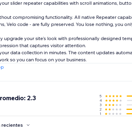
your slider repeater capabilities with scroll animations, butt
hout compromising functionality. All native Repeater capabil
ns, Velo code - are fully preserved. You lose nothing, you onl
tly upgrade your site's look with professionally designed tem
ression that captures visitor attention.
your data collection in minutes. The content updates automat
ork so you can focus on your business.
pp
5
promedio: 2.3
4
3
2
1
 recientes