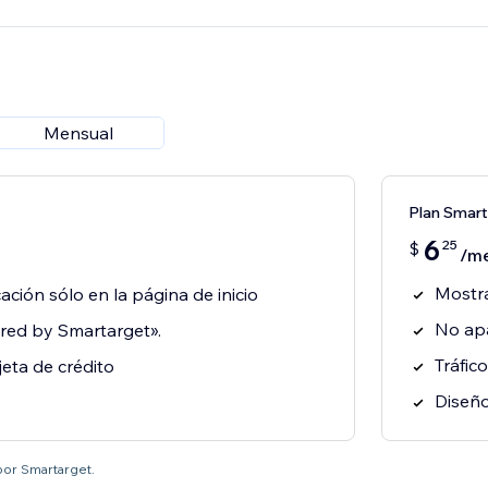
Mensual
Plan Smart
6
25
$
/m
Mostra
ación sólo en la página de inicio
No ap
ed by Smartarget».
Tráfico
jeta de crédito
Diseño
por Smartarget.