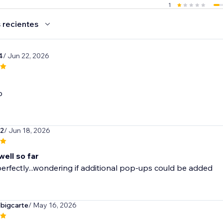
1
 recientes
4
/ Jun 22, 2026
p
62
/ Jun 18, 2026
well so far
perfectly...wondering if additional pop-ups could be added
bigcarte
/ May 16, 2026