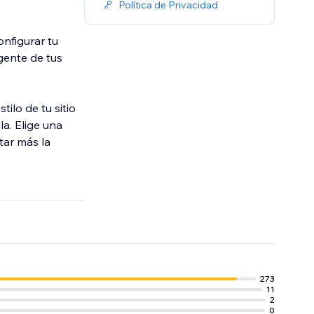
Política de Privacidad
onfigurar tu
gente de tus
ilo de tu sitio
la. Elige una
tar más la
273
11
2
0