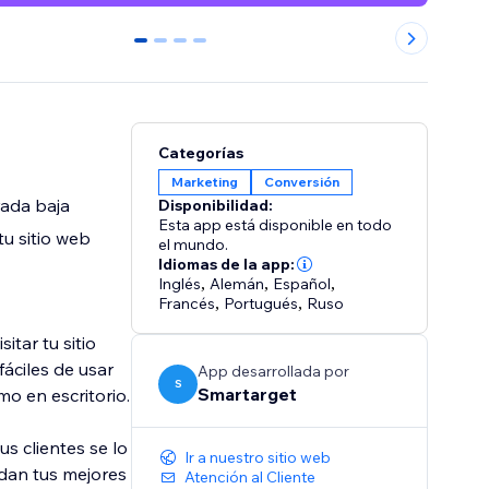
0
1
2
3
Categorías
Marketing
Conversión
ada baja
Disponibilidad:
Esta app está disponible en todo
tu sitio web
el mundo.
Idiomas de la app:
Inglés
,
Alemán
,
Español
,
Francés
,
Portugués
,
Ruso
itar tu sitio
áciles de usar
App desarrollada por
S
Smartarget
o en escritorio.
s clientes se lo
Ir a nuestro sitio web
rdan tus mejores
Atención al Cliente