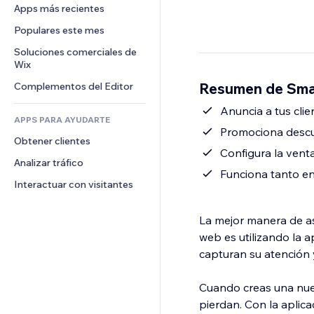
Conversión
Almacenamiento de mercancía
Apps más recientes
PDF
Efectos de imágenes
Chat
Triangulación de envíos
Compartir archivos
Populares este mes
Botones y menús
Comentarios
Precios y suscripciones
Noticias
Banners e insignias
Soluciones comerciales de 
Teléfono
Crowdfunding
Wix
Servicios de contenido
Calculadoras
Comunidad
Alimentos y bebidas
Resumen de Sma
Complementos del Editor
Efectos de texto
Buscar
Reseñas y testimonios
Clima
Anuncia a tus cli
CRM
APPS PARA AYUDARTE
Gráficos y tablas
Promociona descu
Obtener clientes
Configura la vent
Analizar tráfico
Funciona tanto en
Interactuar con visitantes
La mejor manera de ase
web es utilizando la 
capturan su atención 
Cuando creas una nuev
pierdan. Con la aplic