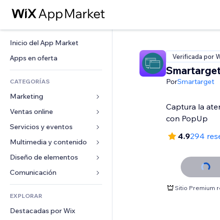
Inicio del App Market
Verificada por 
Apps en oferta
Smartarge
Por
Smartarget
CATEGORÍAS
Marketing
Captura la ate
Ventas online
Anuncios
con PopUp
Móvil
Servicios y eventos
Apps para tiendas
4.9
294 res
Analíticas
Envíos y entregas
Multimedia y contenido
Hoteles
Redes sociales
Botones de venta
Eventos
Diseño de elementos
Galerías
SEO
Cursos online
Restaurantes
Música
Mapas y navegación
Comunicación 
Interacción
Impresión bajo demanda
Inmobiliarias
Pódcast
Privacidad y seguridad
Formularios
Sitio Premium 
Anuncios del sitio
Contabilidad
EXPLORAR
Reservas
Fotografía
Reloj
Blog
Email
Cupones y fidelización
Destacadas por Wix
Video
Plantillas para páginas
Encuestas