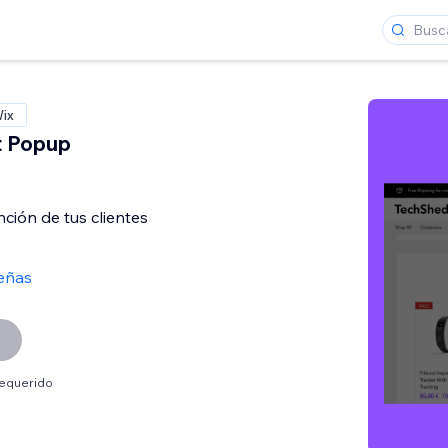
Wix
t Popup
nción de tus clientes
eñas
requerido