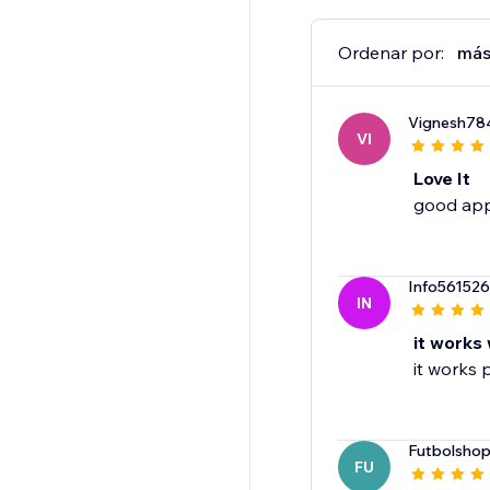
Ordenar por:
más
Vignesh78
VI
Love It
good ap
Info56152
IN
it works 
it works 
Futbolshop
FU