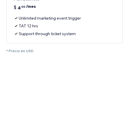
/mes
$
4
00
Unlimited marketing event trigger
TAT 12 hrs
Support through ticket system
* Precio en USD.