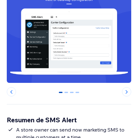
0
1
2
3
Resumen de SMS Alert
A store owner can send now marketing SMS to
multiple customers at a time