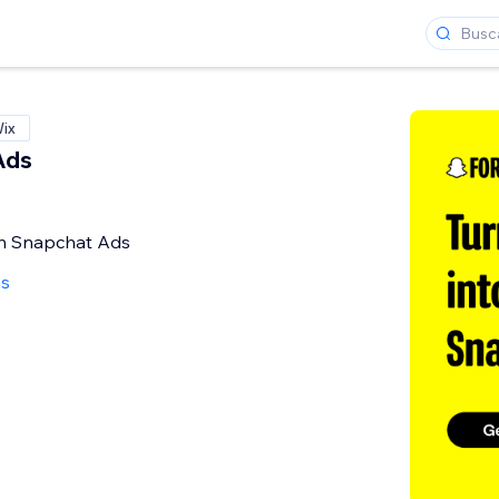
Wix
Ads
th Snapchat Ads
as