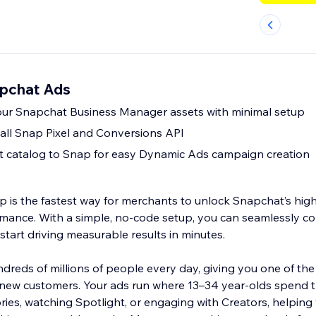
pchat Ads
our Snapchat Business Manager assets with minimal setup
tall Snap Pixel and Conversions API
t catalog to Snap for easy Dynamic Ads campaign creation
is the fastest way for merchants to unlock Snapchat’s hig
ance. With a simple, no-code setup, you can seamlessly co
tart driving measurable results in minutes.
reds of millions of people every day, giving you one of th
new customers. Your ads run where 13–34 year-olds spend th
ies, watching Spotlight, or engaging with Creators, helping