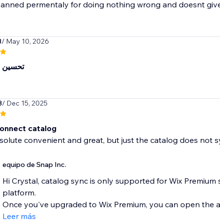
anned permentaly for doing nothing wrong and doesnt give a
3
/ May 10, 2026
تحسين 
3
/ Dec 15, 2025
onnect catalog
bsolute convenient and great, but just the catalog does not 
equipo de Snap Inc.
Hi Crystal, catalog sync is only supported for Wix Premium s
platform.
Once you've upgraded to Wix Premium, you can open the app
Leer más