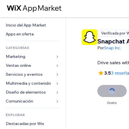
Inicio del App Market
Verificada por 
Apps en oferta
Snapchat 
Por
Snap Inc.
CATEGORÍAS
Marketing
Drive sales wi
Ventas online
Anuncios
3.5
3 reseñ
Móvil
Servicios y eventos
Apps para tiendas
Analíticas
Envíos y entregas
Multimedia y contenido
Hoteles
Redes sociales
Botones de venta
Eventos
Diseño de elementos
Galerías
SEO
Cursos online
Restaurantes
Música
Mapas y navegación
Comunicación 
Gratis
Interacción
Impresión bajo demanda
Inmobiliarias
Pódcast
Privacidad y seguridad
Formularios
Anuncios del sitio
Contabilidad
EXPLORAR
Reservas
Fotografía
Reloj
Blog
Email
Cupones y fidelización
Destacadas por Wix
Video
Plantillas para páginas
Encuestas