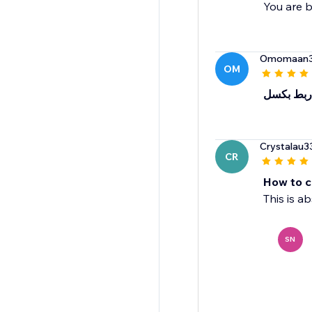
You are b
Omomaan
OM
ربط بكسل
Crystalau3
CR
How to c
This is a
SN