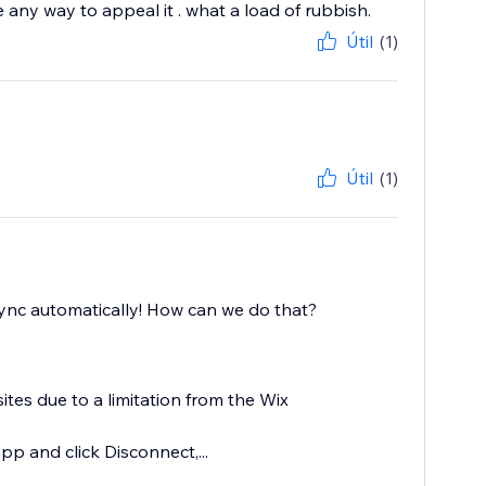
ny way to appeal it . what a load of rubbish.
Útil
(1)
Útil
(1)
sync automatically! How can we do that?
ites due to a limitation from the Wix
 and click Disconnect,...