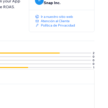
om your App
SI
Snap Inc.
ze ROAS.
Ir a nuestro sitio web
Atención al Cliente
Política de Privacidad
2
0
0
0
1