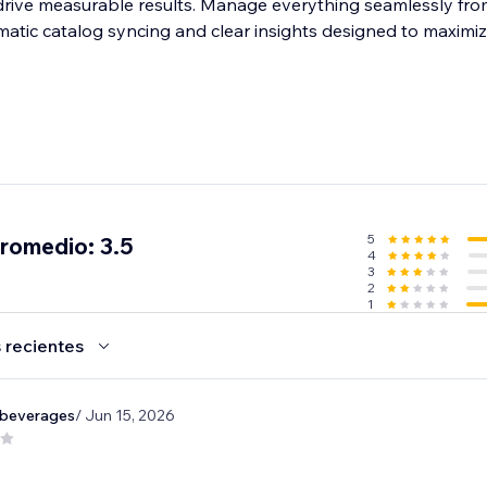
drive measurable results. Manage everything seamlessly fr
atic catalog syncing and clear insights designed to maximi
5
promedio: 3.5
4
3
2
1
 recientes
beverages
/ Jun 15, 2026