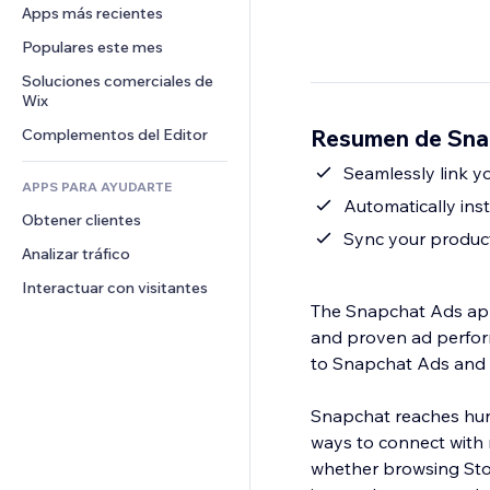
Conversión
Almacenamiento de mercancía
Apps más recientes
PDF
Efectos de imágenes
Chat
Triangulación de envíos
Compartir archivos
Populares este mes
Botones y menús
Comentarios
Precios y suscripciones
Noticias
Banners e insignias
Soluciones comerciales de 
Teléfono
Crowdfunding
Wix
Servicios de contenido
Calculadoras
Comunidad
Alimentos y bebidas
Resumen de Sna
Complementos del Editor
Efectos de texto
Buscar
Reseñas y testimonios
Clima
Seamlessly link y
CRM
APPS PARA AYUDARTE
Gráficos y tablas
Automatically ins
Obtener clientes
Sync your produc
Analizar tráfico
Interactuar con visitantes
The Snapchat Ads app 
and proven ad perform
to Snapchat Ads and s
Snapchat reaches hund
ways to connect with 
whether browsing Stor