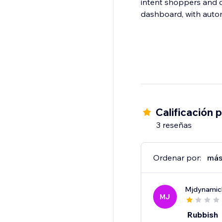
intent shoppers and 
dashboard, with autom
Calificación 
3 reseñas
Ordenar por:
más
Mjdynamic
MJ
Rubbish