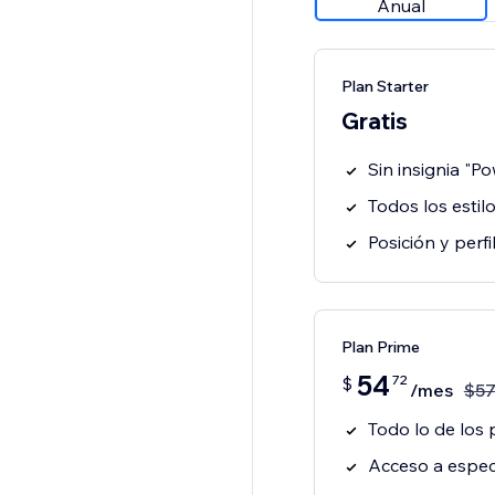
Anual
Plan Starter
Gratis
Sin insignia "P
Todos los estil
Posición y perf
Plan Prime
54
72
$
/mes
$
5
Todo lo de los 
Acceso a especi