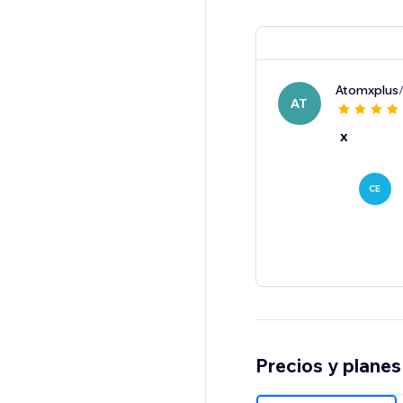
Atomxplus
AT
x
CE
Precios y planes