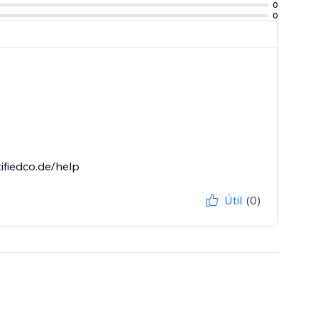
0
0
ifiedco.de/help
Útil
(0)