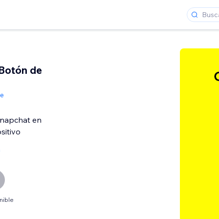
Botón de
de
Snapchat en
sitivo
a
nible