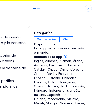
0
1
Categorías
es de diseño
Comunicación
Chat
ón y la ventana
Disponibilidad:
Esta app está disponible en todo
el mundo.
, abriendo
Idiomas de la app:
p o web)
Inglés
,
Albanés
,
Alemán
,
Árabe
,
Armenio
,
Bielorruso
,
Búlgaro
,
 la ventana de
Catalán
,
Checo
,
Chino
,
Coreano
,
Croata
,
Danés
,
Eslovaco
,
Español
,
Estonio
,
Finlandés
,
perfiles
Francés
,
Galés
,
Georgiano
,
endo a los
Griego
,
Hebreo
,
Hindi
,
Holandés
,
Húngaro
,
Indonesio
,
Islandés
,
Italiano
,
Japonés
,
Letón
,
Lituano
,
Macedonio
,
Malayo
,
Maratí
,
Mongol
,
Noruego
,
Persa
,