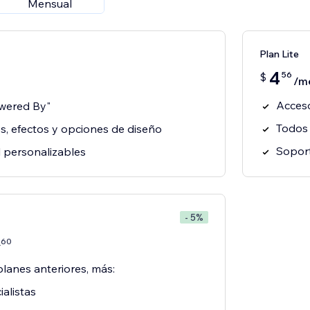
Mensual
Plan Lite
4
56
$
/m
Acceso
owered By"
Todos 
os, efectos y opciones de diseño
Soport
il personalizables
- 5%
60
7
planes anteriores, más:
alistas