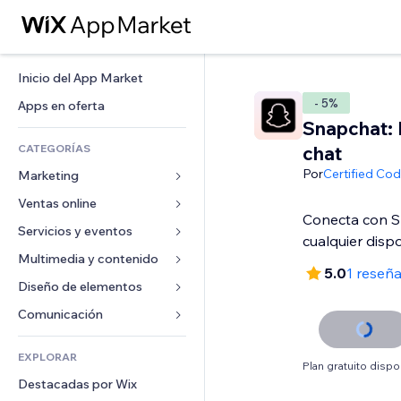
Inicio del App Market
- 5%
Apps en oferta
Snapchat: 
CATEGORÍAS
chat
Por
Certified Co
Marketing
Ventas online
Anuncios
Conecta con 
Móvil
Servicios y eventos
Apps para tiendas
cualquier dispo
Analíticas
Envíos y entregas
Multimedia y contenido
Hoteles
5.0
1 reseñ
Redes sociales
Botones de venta
Eventos
Diseño de elementos
Galerías
SEO
Cursos online
Restaurantes
Música
Mapas y navegación
Comunicación 
Interacción
Impresión bajo demanda
Inmobiliarias
Pódcast
Privacidad y seguridad
Formularios
Anuncios del sitio
Contabilidad
EXPLORAR
Reservas
Fotografía
Reloj
Blog
Plan gratuito dispo
Email
Cupones y fidelización
Destacadas por Wix
Video
Plantillas para páginas
Encuestas