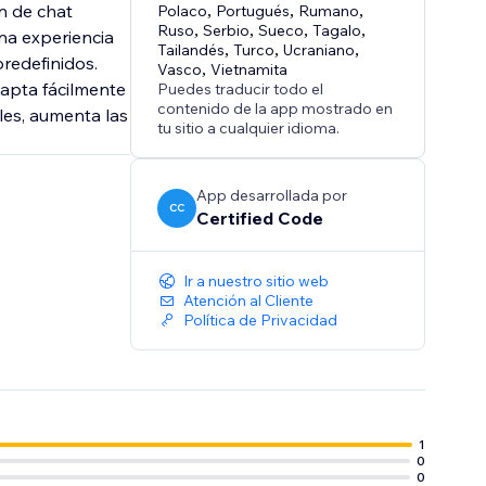
n de chat
Polaco
,
Portugués
,
Rumano
,
Ruso
,
Serbio
,
Sueco
,
Tagalo
,
na experiencia
Tailandés
,
Turco
,
Ucraniano
,
predefinidos.
Vasco
,
Vietnamita
dapta fácilmente
Puedes traducir todo el
contenido de la app mostrado en
les, aumenta las
tu sitio a cualquier idioma.
App desarrollada por
CC
Certified Code
Ir a nuestro sitio web
Atención al Cliente
Política de Privacidad
1
0
0