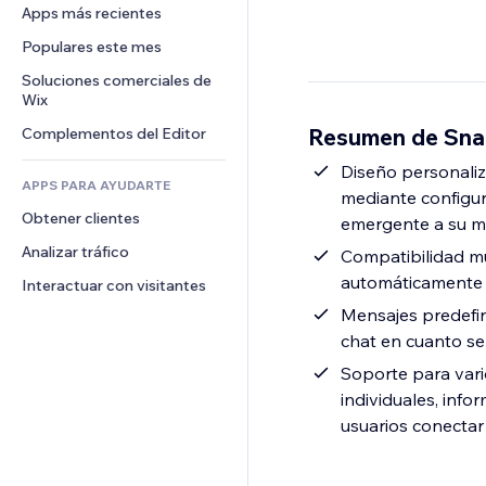
Conversión
Almacenamiento de mercancía
Apps más recientes
PDF
Efectos de imágenes
Chat
Triangulación de envíos
Compartir archivos
Populares este mes
Botones y menús
Comentarios
Precios y suscripciones
Noticias
Banners e insignias
Soluciones comerciales de 
Teléfono
Crowdfunding
Wix
Servicios de contenido
Calculadoras
Comunidad
Alimentos y bebidas
Resumen de Snap
Complementos del Editor
Efectos de texto
Buscar
Reseñas y testimonios
Clima
Diseño personaliz
CRM
APPS PARA AYUDARTE
mediante configur
Gráficos y tablas
Obtener clientes
emergente a su mar
Analizar tráfico
Compatibilidad mu
automáticamente e
Interactuar con visitantes
Mensajes predefi
chat en cuanto se
Soporte para vari
individuales, inf
usuarios conecta