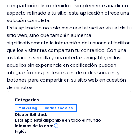
compartición de contenido o simplemente añadir un
aspecto refinado a tu sitio, esta aplicación ofrece una
solución completa.
Esta aplicación no solo mejora el atractivo visual de tu
sitio web, sino que también aumenta
significativamente la interacción del usuario al facilitar
que los visitantes compartan tu contenido. Con una
instalación sencilla y una interfaz amigable, incluso
aquellos sin experiencia en codificación pueden
integrar íconos profesionales de redes sociales y
botones para compartir en su sitio web en cuestión
de minutos.
La aplicación de íconos de redes sociales y botones
Categorías
para compartir es una herramienta imprescindible
Marketing
Redes sociales
para mejorar tu presencia en línea y atraer más tráfico
Disponibilidad:
a tu sitio.
Esta app está disponible en todo el mundo.
Descarga la aplicación de íconos de redes sociales y
Idiomas de la app:
Inglés
botones para compartir hoy mismo y descubre lo