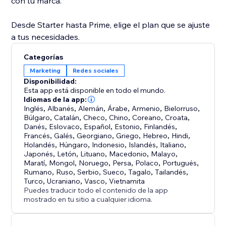
con tu marca.
Desde Starter hasta Prime, elige el plan que se ajuste
a tus necesidades.
Categorías
Marketing
Redes sociales
Disponibilidad:
Esta app está disponible en todo el mundo.
Idiomas de la app:
Inglés
,
Albanés
,
Alemán
,
Árabe
,
Armenio
,
Bielorruso
,
Búlgaro
,
Catalán
,
Checo
,
Chino
,
Coreano
,
Croata
,
Danés
,
Eslovaco
,
Español
,
Estonio
,
Finlandés
,
Francés
,
Galés
,
Georgiano
,
Griego
,
Hebreo
,
Hindi
,
Holandés
,
Húngaro
,
Indonesio
,
Islandés
,
Italiano
,
Japonés
,
Letón
,
Lituano
,
Macedonio
,
Malayo
,
Maratí
,
Mongol
,
Noruego
,
Persa
,
Polaco
,
Portugués
,
Rumano
,
Ruso
,
Serbio
,
Sueco
,
Tagalo
,
Tailandés
,
Turco
,
Ucraniano
,
Vasco
,
Vietnamita
Puedes traducir todo el contenido de la app
mostrado en tu sitio a cualquier idioma.