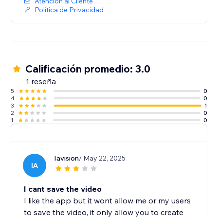
Atención al Cliente
Política de Privacidad
Calificación promedio: 3.0
1 reseña
5
0
4
0
3
1
2
0
1
0
Iavision
/ May 22, 2025
IA
I cant save the video
I like the app but it wont allow me or my users
to save the video, it only allow you to create