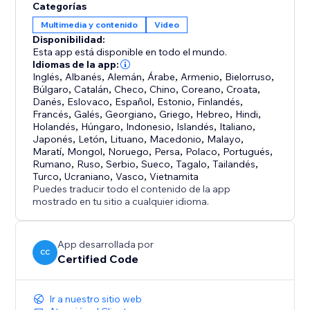
Categorías
Multimedia y contenido
Video
Disponibilidad:
Esta app está disponible en todo el mundo.
Idiomas de la app:
Inglés
,
Albanés
,
Alemán
,
Árabe
,
Armenio
,
Bielorruso
,
Búlgaro
,
Catalán
,
Checo
,
Chino
,
Coreano
,
Croata
,
Danés
,
Eslovaco
,
Español
,
Estonio
,
Finlandés
,
Francés
,
Galés
,
Georgiano
,
Griego
,
Hebreo
,
Hindi
,
Holandés
,
Húngaro
,
Indonesio
,
Islandés
,
Italiano
,
Japonés
,
Letón
,
Lituano
,
Macedonio
,
Malayo
,
Maratí
,
Mongol
,
Noruego
,
Persa
,
Polaco
,
Portugués
,
Rumano
,
Ruso
,
Serbio
,
Sueco
,
Tagalo
,
Tailandés
,
Turco
,
Ucraniano
,
Vasco
,
Vietnamita
Puedes traducir todo el contenido de la app
mostrado en tu sitio a cualquier idioma.
App desarrollada por
CC
Certified Code
Ir a nuestro sitio web