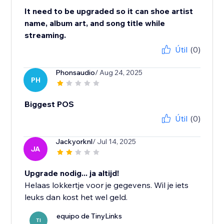
It need to be upgraded so it can shoe artist
name, album art, and song title while
streaming.
Útil
(0)
Phonsaudio
/ Aug 24, 2025
PH
Biggest POS
Útil
(0)
Jackyorknl
/ Jul 14, 2025
JA
Upgrade nodig... ja altijd!
Helaas lokkertje voor je gegevens. Wil je iets
leuks dan kost het wel geld.
equipo de TinyLinks
TI