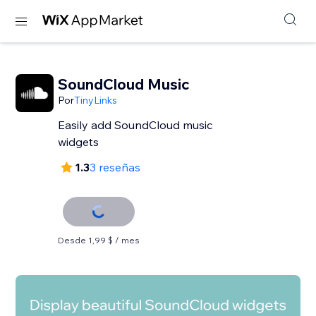
SoundCloud Music
Por
TinyLinks
Easily add SoundCloud music
widgets
1.3
3 reseñas
Desde 1,99 $ / mes